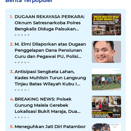
Berita Terpopuler
DUGAAN REKAYASA PERKARA:
Oknum Satresnarkoba Polres
Bengkalis Diduga Palsukan
Barang Bukti Hingga Paksa
Warga Hadir di TKP
M. Elmi Dilaporkan atas Dugaan
Penggelapan Dana Pensiunan
Guru dan Pegawai PU, Polisi
Pastikan Proses Hukum
Berjalan
Antisipasi Sengketa Lahan,
Kades Muhlisin Turun Langsung
Tinjau Batas Wilayah Kubu I
yang Diduga Diserobot PT Jatim
Jaya Perkasa
BREAKING NEWS: Polsek
Gunung Malela Gerebek
Lokalisasi Bukit Maraja, Dua
Perempuan Menangis Saat
Diciduk Bersama Sabu
Meneguhkan Jati Diri Patambor