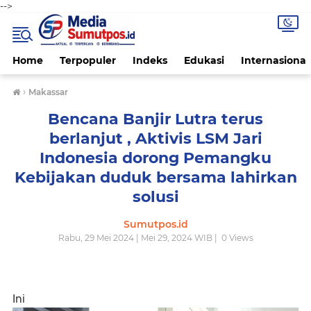
-->
Home
Terpopuler
Indeks
Edukasi
Internasional
›
Makassar
Bencana Banjir Lutra terus
berlanjut , Aktivis LSM Jari
Indonesia dorong Pemangku
Kebijakan duduk bersama lahirkan
solusi
Sumutpos.id
Rabu, 29 Mei 2024 | Mei 29, 2024 WIB |
0
Views
Ini