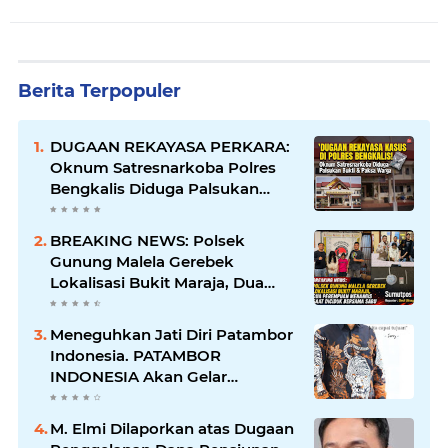
Berita Terpopuler
DUGAAN REKAYASA PERKARA:
Oknum Satresnarkoba Polres
Bengkalis Diduga Palsukan
Barang Bukti Hingga Paksa
Warga Hadir di TKP
BREAKING NEWS: Polsek
Gunung Malela Gerebek
Lokalisasi Bukit Maraja, Dua
Perempuan Menangis Saat
Diciduk Bersama Sabu
Meneguhkan Jati Diri Patambor
Indonesia. PATAMBOR
INDONESIA Akan Gelar
RAKERNAS II Di Jakarta.
M. Elmi Dilaporkan atas Dugaan