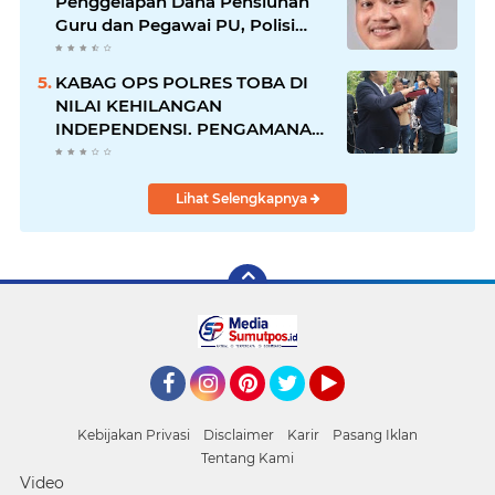
Penggelapan Dana Pensiunan
Guru dan Pegawai PU, Polisi
Pastikan Proses Hukum
Berjalan
KABAG OPS POLRES TOBA DI
NILAI KEHILANGAN
INDEPENDENSI. PENGAMANAN
PENEMBOKAN TANAH DI
LAGUBOTI DAPAT SOROTAN.
Lihat Selengkapnya
Facebook
Instagram
Pinterest
Twitter
YouTube
Kebijakan Privasi
Disclaimer
Karir
Pasang Iklan
Tentang Kami
Video