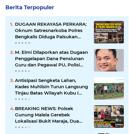
Berita Terpopuler
DUGAAN REKAYASA PERKARA:
Oknum Satresnarkoba Polres
Bengkalis Diduga Palsukan
Barang Bukti Hingga Paksa
Warga Hadir di TKP
M. Elmi Dilaporkan atas Dugaan
Penggelapan Dana Pensiunan
Guru dan Pegawai PU, Polisi
Pastikan Proses Hukum
Berjalan
Antisipasi Sengketa Lahan,
Kades Muhlisin Turun Langsung
Tinjau Batas Wilayah Kubu I
yang Diduga Diserobot PT Jatim
Jaya Perkasa
BREAKING NEWS: Polsek
Gunung Malela Gerebek
Lokalisasi Bukit Maraja, Dua
Perempuan Menangis Saat
Diciduk Bersama Sabu