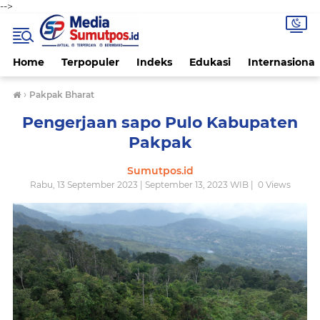
-->
Home
Terpopuler
Indeks
Edukasi
Internasional
›
Pakpak Bharat
Pengerjaan sapo Pulo Kabupaten
Pakpak
Sumutpos.id
Rabu, 13 September 2023 | September 13, 2023 WIB |
0
Views