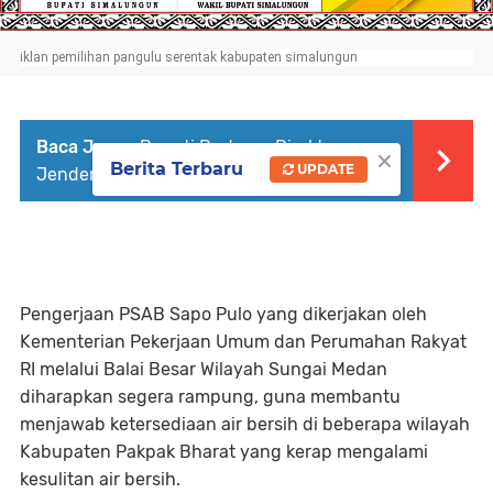
iklan pemilihan pangulu serentak kabupaten simalungun
Baca Juga :
Bupati Bertemu Direktur
×
Berita Terbaru
UPDATE
Jenderal Bina Administrasi Kewilayahan RI
Pengerjaan PSAB Sapo Pulo yang dikerjakan oleh
Kementerian Pekerjaan Umum dan Perumahan Rakyat
RI melalui Balai Besar Wilayah Sungai Medan
diharapkan segera rampung, guna membantu
menjawab ketersediaan air bersih di beberapa wilayah
Kabupaten Pakpak Bharat yang kerap mengalami
kesulitan air bersih.