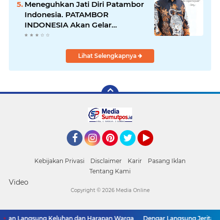
Meneguhkan Jati Diri Patambor
Indonesia. PATAMBOR
INDONESIA Akan Gelar
RAKERNAS II Di Jakarta.
Lihat Selengkapnya
Facebook
Instagram
Pinterest
Twitter
YouTube
Kebijakan Privasi
Disclaimer
Karir
Pasang Iklan
Tentang Kami
Video
Copyright ©
2026 Media Online
n Langsung Keluhan dan Harapan Warga
Dengar Langsung Jeritan Ped