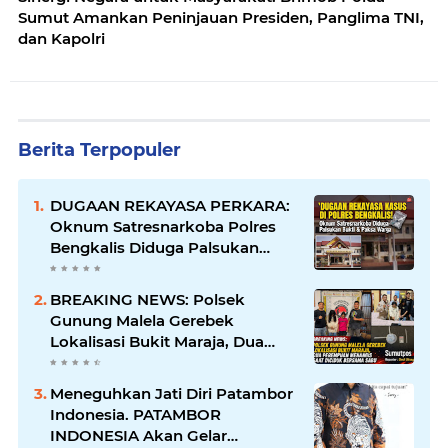
Sumut Amankan Peninjauan Presiden, Panglima TNI,
dan Kapolri
Berita Terpopuler
DUGAAN REKAYASA PERKARA:
Oknum Satresnarkoba Polres
Bengkalis Diduga Palsukan
Barang Bukti Hingga Paksa
Warga Hadir di TKP
BREAKING NEWS: Polsek
Gunung Malela Gerebek
Lokalisasi Bukit Maraja, Dua
Perempuan Menangis Saat
Diciduk Bersama Sabu
Meneguhkan Jati Diri Patambor
Indonesia. PATAMBOR
INDONESIA Akan Gelar