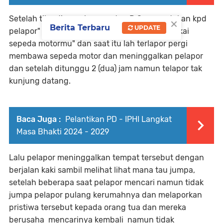
Setelah tiba di rumah orang tua D.S mengatakan kpd
×
Berita Terbaru
UPDATE
pelapor" dek kau tunggu disini sebentar kupakai
sepeda motormu" dan saat itu lah terlapor pergi
membawa sepeda motor dan meninggalkan pelapor
dan setelah ditunggu 2 (dua) jam namun telapor tak
kunjung datang.
Baca Juga :
Pelantikan PD - IPHI Langkat
Masa Bhakti 2024 - 2029
Lalu pelapor meninggalkan tempat tersebut dengan
berjalan kaki sambil melihat lihat mana tau jumpa,
setelah beberapa saat pelapor mencari namun tidak
jumpa pelapor pulang kerumahnya dan melaporkan
pristiwa tersebut kepada orang tua dan mereka
berusaha mencarinya kembali namun tidak