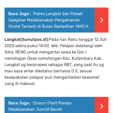
Baca Juga :
Polres Langkat dan Polsek
Sejajaran Melaksanakan Pengamanan
Sholat Tarawih di Bulan Ramadhan 1445 H
Langkat(Sumutpos.id):
Pada hari Rabu tanggal 12 Juli
2023,sekira pukul 14:00 Wib. Pelapor didatangi oleh
Sdra. RENO untuk mengantar sewa ke Dsn l
namotogan Desa namotongan Kec. Kutambaru Kab.
Langkat yg berpropesi sebagai RBT, yang saat itu yg
mau saya antar diketahui bernama D.S, sesuai
kesepakatan pelapor pun mengantarkan kealamat
yang di maksud.
Baca Juga :
Dusun I Parit Pompa
Melaksanakan Jum'at Bersih