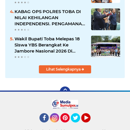
RAKERNAS II Di Jakarta.
KABAG OPS POLRES TOBA DI
NILAI KEHILANGAN
INDEPENDENSI. PENGAMANAN
PENEMBOKAN TANAH DI
LAGUBOTI DAPAT SOROTAN.
Wakil Bupati Toba Melepas 18
Siswa YBS Berangkat Ke
Jambore Nasional 2026 Di
Cibubur.
Lihat Selengkapnya
Facebook
Instagram
Pinterest
Twitter
YouTube