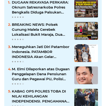
DUGAAN REKAYASA PERKARA:
Oknum Satresnarkoba Polres
Bengkalis Diduga Palsukan
Barang Bukti Hingga Paksa
Warga Hadir di TKP
BREAKING NEWS: Polsek
Gunung Malela Gerebek
Lokalisasi Bukit Maraja, Dua
Perempuan Menangis Saat
Diciduk Bersama Sabu
Meneguhkan Jati Diri Patambor
Indonesia. PATAMBOR
INDONESIA Akan Gelar
RAKERNAS II Di Jakarta.
M. Elmi Dilaporkan atas Dugaan
Penggelapan Dana Pensiunan
Guru dan Pegawai PU, Polisi
Pastikan Proses Hukum
Berjalan
KABAG OPS POLRES TOBA DI
NILAI KEHILANGAN
INDEPENDENSI. PENGAMANAN