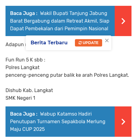
Baca Juga :
Wakil Bupati Tanjung Jabung
Barat Bergabung dalam Retreat Akmil, Siap
Dapat Pembekalan dari Pemimpin Nasional
×
Berita Terbaru
UPDATE
Adapun rute yang dilalui peserta sbb :
Fun Run 5 K sbb :
Polres Langkat
penceng-penceng putar balik ke arah Polres Langkat.
Dishub Kab. Langkat
SMK Negeri 1
Baca Juga :
Wabup Katamso Hadiri
Penutupan Turnamen Sepakbola Merlung
Maju CUP 2025