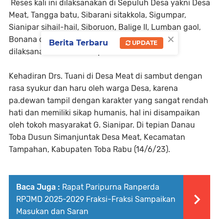
Reses kali ini dilaksanakan di Sepuluh Desa yakni Desa
Meat, Tangga batu, Sibarani sitakkola, Sigumpar,
Sianipar sihail-hail, Siboruon, Balige II, Lumban gaol,
×
Bonana dolok II, dan Hutadame, yang akan
Berita Terbaru
UPDATE
dilaksanakan selama empat hari.
Kehadiran Drs. Tuani di Desa Meat di sambut dengan
rasa syukur dan haru oleh warga Desa, karena
pa.dewan tampil dengan karakter yang sangat rendah
hati dan memiliki sikap humanis, hal ini disampaikan
oleh tokoh masyarakat G. Sianipar. Di tepian Danau
Toba Dusun Simanjuntak Desa Meat, Kecamatan
Tampahan, Kabupaten Toba Rabu (14/6/23).
Baca Juga :
Rapat Paripurna Ranperda
RPJMD 2025-2029 Fraksi-Fraksi Sampaikan
Masukan dan Saran