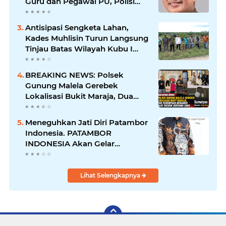
Guru dan Pegawai PU, Polisi
Pastikan Proses Hukum
Berjalan
Antisipasi Sengketa Lahan,
Kades Muhlisin Turun Langsung
Tinjau Batas Wilayah Kubu I
yang Diduga Diserobot PT Jatim
Jaya Perkasa
BREAKING NEWS: Polsek
Gunung Malela Gerebek
Lokalisasi Bukit Maraja, Dua
Perempuan Menangis Saat
Diciduk Bersama Sabu
Meneguhkan Jati Diri Patambor
Indonesia. PATAMBOR
INDONESIA Akan Gelar
RAKERNAS II Di Jakarta.
Lihat Selengkapnya