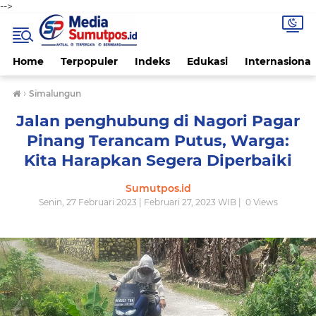
-->
Home
Terpopuler
Indeks
Edukasi
Internasional
›
Simalungun
Jalan penghubung di Nagori Pagar
Pinang Terancam Putus, Warga:
Kita Harapkan Segera Diperbaiki
Sumutpos.id
Senin, 27 Februari 2023 | Februari 27, 2023 WIB |
0
Views