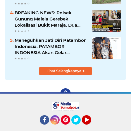
yang Diduga Diserobot PT Jatim
Jaya Perkasa
BREAKING NEWS: Polsek
Gunung Malela Gerebek
Lokalisasi Bukit Maraja, Dua
Perempuan Menangis Saat
Diciduk Bersama Sabu
Meneguhkan Jati Diri Patambor
Indonesia. PATAMBOR
INDONESIA Akan Gelar
RAKERNAS II Di Jakarta.
Lihat Selengkapnya
Facebook
Instagram
Pinterest
Twitter
YouTube