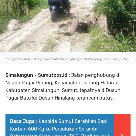
(Image/Gambar) : Warga saat melintas di jalan/jembatan yang terancam putus.
Simalungun - Sumutpos.id :
Jalan penghubung di
Nagori Pagar Pinang, Kecamatan Jorlang Hataran,
Kabupaten Simalungun, Sumut, tepatnya d Dusun
Pagar Batu ke Dusun Hinalang terancam putus.
Baca Juga :
Kapolda Sumut Serahkan Sapi
Kurban 600 Kg ke Persulukan Serambi