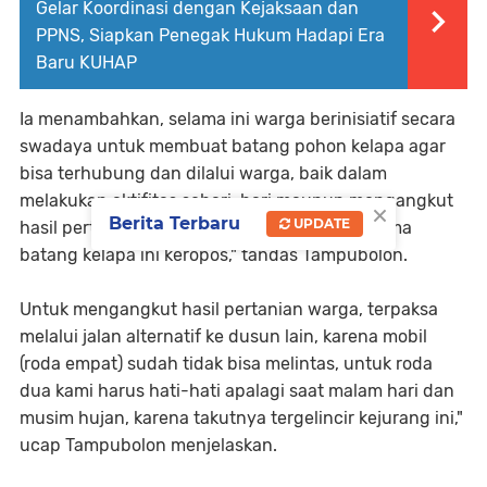
Gelar Koordinasi dengan Kejaksaan dan
PPNS, Siapkan Penegak Hukum Hadapi Era
Baru KUHAP
Ia menambahkan, selama ini warga berinisiatif secara
swadaya untuk membuat batang pohon kelapa agar
bisa terhubung dan dilalui warga, baik dalam
melakukan aktifitas sehari-hari maupun mengangkut
×
Berita Terbaru
UPDATE
hasil pertanian warga, tetapi karena sudah lama
batang kelapa ini keropos," tandas Tampubolon.
Untuk mengangkut hasil pertanian warga, terpaksa
melalui jalan alternatif ke dusun lain, karena mobil
(roda empat) sudah tidak bisa melintas, untuk roda
dua kami harus hati-hati apalagi saat malam hari dan
musim hujan, karena takutnya tergelincir kejurang ini,"
ucap Tampubolon menjelaskan.