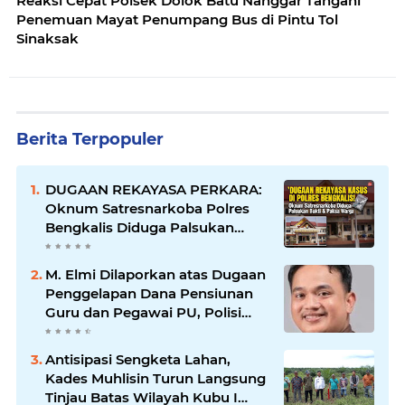
Reaksi Cepat Polsek Dolok Batu Nanggar Tangani
Penemuan Mayat Penumpang Bus di Pintu Tol
Sinaksak
Berita Terpopuler
DUGAAN REKAYASA PERKARA:
Oknum Satresnarkoba Polres
Bengkalis Diduga Palsukan
Barang Bukti Hingga Paksa
Warga Hadir di TKP
M. Elmi Dilaporkan atas Dugaan
Penggelapan Dana Pensiunan
Guru dan Pegawai PU, Polisi
Pastikan Proses Hukum
Berjalan
Antisipasi Sengketa Lahan,
Kades Muhlisin Turun Langsung
Tinjau Batas Wilayah Kubu I