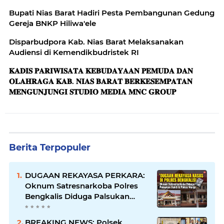
Bupati Nias Barat Hadiri Pesta Pembangunan Gedung
Gereja BNKP Hiliwa'ele
Disparbudpora Kab. Nias Barat Melaksanakan
Audiensi di Kemendikbudristek RI
𝐊𝐀𝐃𝐈𝐒 𝐏𝐀𝐑𝐈𝐖𝐈𝐒𝐀𝐓𝐀 𝐊𝐄𝐁𝐔𝐃𝐀𝐘𝐀𝐀𝐍 𝐏𝐄𝐌𝐔𝐃𝐀 𝐃𝐀𝐍
𝐎𝐋𝐀𝐇𝐑𝐀𝐆𝐀 𝐊𝐀𝐁. 𝐍𝐈𝐀𝐒 𝐁𝐀𝐑𝐀𝐓 𝐁𝐄𝐑𝐊𝐄𝐒𝐄𝐌𝐏𝐀𝐓𝐀𝐍
𝐌𝐄𝐍𝐆𝐔𝐍𝐉𝐔𝐍𝐆𝐈 𝐒𝐓𝐔𝐃𝐈𝐎 𝐌𝐄𝐃𝐈𝐀 𝐌𝐍𝐂 𝐆𝐑𝐎𝐔𝐏
Berita Terpopuler
DUGAAN REKAYASA PERKARA:
Oknum Satresnarkoba Polres
Bengkalis Diduga Palsukan
Barang Bukti Hingga Paksa
Warga Hadir di TKP
BREAKING NEWS: Polsek