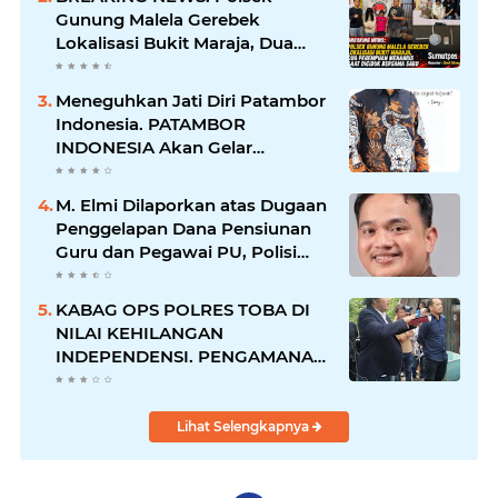
Gunung Malela Gerebek
Lokalisasi Bukit Maraja, Dua
Perempuan Menangis Saat
Diciduk Bersama Sabu
Meneguhkan Jati Diri Patambor
Indonesia. PATAMBOR
INDONESIA Akan Gelar
RAKERNAS II Di Jakarta.
M. Elmi Dilaporkan atas Dugaan
Penggelapan Dana Pensiunan
Guru dan Pegawai PU, Polisi
Pastikan Proses Hukum
Berjalan
KABAG OPS POLRES TOBA DI
NILAI KEHILANGAN
INDEPENDENSI. PENGAMANAN
PENEMBOKAN TANAH DI
LAGUBOTI DAPAT SOROTAN.
Lihat Selengkapnya