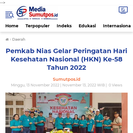
-->
Home
Terpopuler
Indeks
Edukasi
Internasional
›
Daerah
Pemkab Nias Gelar Peringatan Hari
Kesehatan Nasional (HKN) Ke-58
Tahun 2022
Sumutpos.id
Minggu, 13 November 2022 | November 13, 2022 WIB |
0
Views