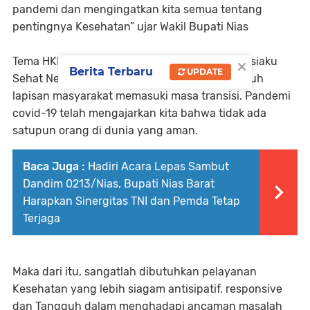
pandemi dan mengingatkan kita semua tentang
pentingnya Kesehatan” ujar Wakil Bupati Nias
×
Tema HKN tahun 2022 adalah “Bangkit Indonesiaku
Berita Terbaru
UPDATE
Sehat Negeriku” membuka peluang bagi seluruh
lapisan masyarakat memasuki masa transisi. Pandemi
covid-19 telah mengajarkan kita bahwa tidak ada
satupun orang di dunia yang aman.
Baca Juga :
Hadiri Acara Lepas Sambut
Dandim 0213/Nias, Bupati Nias Barat
Harapkan Sinergitas TNI dan Pemda Tetap
Terjaga
Maka dari itu, sangatlah dibutuhkan pelayanan
Kesehatan yang lebih siagam antisipatif, responsive
dan Tangguh dalam menghadapi ancaman masalah