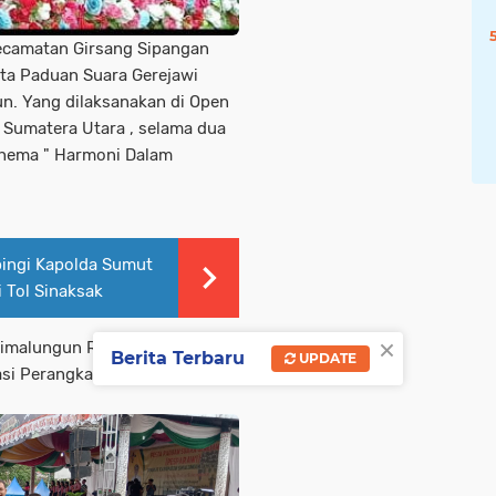
Kecamatan Girsang Sipangan
esta Paduan Suara Gerejawi
n. Yang dilaksanakan di Open
, Sumatera Utara , selama dua
thema " Harmoni Dalam
ingi Kapolda Sumut
 Tol Sinaksak
×
Simalungun Radiapo Hasiholan
Berita Terbaru
UPDATE
sasi Perangkat Daerah (OPD)