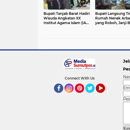
Bupati Tanjab Barat Hadiri
Bupati Langsung Ti
Wisuda Angkatan XX
Rumah Nenek Arba
Institut Agama Islam (IAI)
yang Roboh, Janji 
An Nadwah Kuala
Rumah Bulan Ini
Tungkal
Jel
Pe
Na
Connect With Us
Em
Facebook
Instagram
Pinterest
Twitter
YouTube
Pe