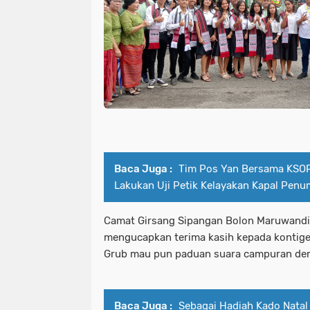
Baca Juga :
Tim Pos Yan Bersama KSO
Lakukan Uji Petik Kelayakan Kapal Pen
Camat Girsang Sipangan Bolon Maruwandi
mengucapkan terima kasih kepada kontig
Grub mau pun paduan suara campuran de
Baca Juga :
Sebagai Hadiah Kado Natal