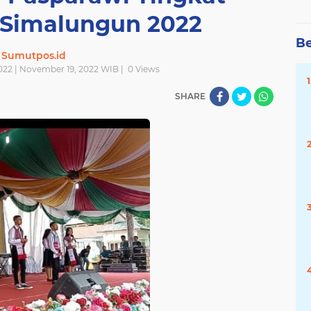
Simalungun 2022
Be
Sumutpos.id
022 | November 19, 2022 WIB |
0
Views
SHARE