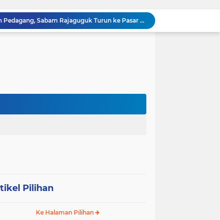
Dengar Langsung Jeritan Pedagang, Sabam Rajaguguk Turun ke Pasar Gelugur Rantauprapat
Sabam Rajaguguk Serap Aspirasi Warga Bilah Hilir, Tegaskan Komitmen Kawal Program Prabowo untuk Kesejahteraan Rakyat
‎Wakil Bupati Audiensi dengan Wamenaker RI, Dorong Penguatan SDM dan Perlindungan Pekerja di Tanjung Jabung Barat ‎ ‎
HUT RI ke 81 dan Hari Jadi Kab, Tanjung Jabung Barat ke-62 Bupati Anwar Sadat Resmi Buka Lomba Mancing.
KABAG OPS POLRES TOBA DI NILAI KEHILANGAN INDEPENDENSI. PENGAMANAN PENEMBOKAN TANAH DI LAGUBOTI DAPAT SOROTAN.
BREAKING NEWS: Polsek Gunung Malela Gerebek Lokalisasi Bukit Maraja, Dua Perempuan Menangis Saat Diciduk Bersama Sabu
Meneguhkan Jati Diri Patambor Indonesia. PATAMBOR INDONESIA Akan Gelar RAKERNAS II Di Jakarta.
MEMBACA SUMATERA Balige Writers Festival 2026 Sukses Digelar. Tiga Hari Merawat Literasi, Budaya, dan Masa Depan Danau Toba
Dalam Rangka HUT RI ke-81 dan Hari Jadi ke-61 Tanjab Barat Bupati Tanjab Barat Secara Resmi Membukaan Lomba Domino
Sabam Rajaguguk Turun ke Pangkatan, Dengarkan Langsung Keluhan dan Harapan Warga
tikel Pilihan
Ke Halaman Pilihan