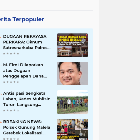
rita Terpopuler
DUGAAN REKAYASA
PERKARA: Oknum
Satresnarkoba Polres
Bengkalis Diduga
Palsukan Barang Bukti
Hingga Paksa Warga
M. Elmi Dilaporkan
Hadir di TKP
atas Dugaan
Penggelapan Dana
Pensiunan Guru dan
Pegawai PU, Polisi
Pastikan Proses
Antisipasi Sengketa
Hukum Berjalan
Lahan, Kades Muhlisin
Turun Langsung
Tinjau Batas Wilayah
Kubu I yang Diduga
Diserobot PT Jatim
BREAKING NEWS:
Jaya Perkasa
Polsek Gunung Malela
Gerebek Lokalisasi
Bukit Maraja, Dua