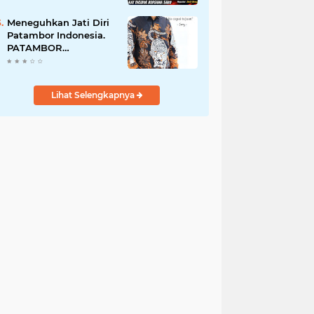
Perempuan Menangis
Saat Diciduk Bersama
Meneguhkan Jati Diri
Sabu
Patambor Indonesia.
PATAMBOR
INDONESIA Akan
Gelar RAKERNAS II Di
Jakarta.
Lihat Selengkapnya