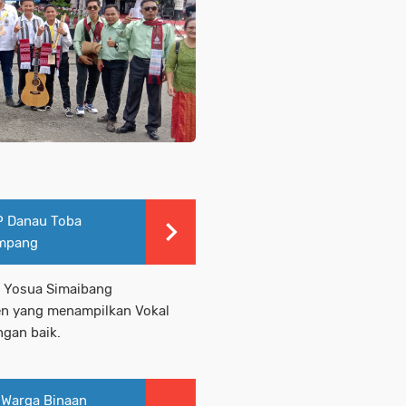
P Danau Toba
umpang
 Yosua Simaibang
en yang menampilkan Vokal
ngan baik.
 Warga Binaan