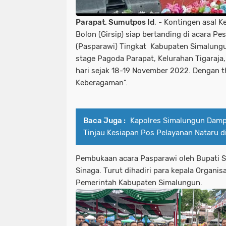
Parapat, Sumutpos Id
, - Kontingen asal 
Bolon (Girsip) siap bertanding di acara P
(Pasparawi) Tingkat Kabupaten Simalungu
stage Pagoda Parapat, Kelurahan Tigaraja
hari sejak 18-19 November 2022. Dengan 
Keberagaman".
Baca Juga :
Kapolres Simalungun Damp
Tinjau Kesiapan Pos Pelayanan Nataru di
Pembukaan acara Pasparawi oleh Bupati 
Sinaga. Turut dihadiri para kepala Organi
Pemerintah Kabupaten Simalungun.