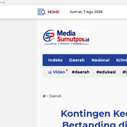
-->
HOME
Jum'at
7 Agu 2026
Indeks
Daerah
Nasional
Krim
Video
daerah
edukasi
›
Daerah
Kontingen Ke
Bertanding d