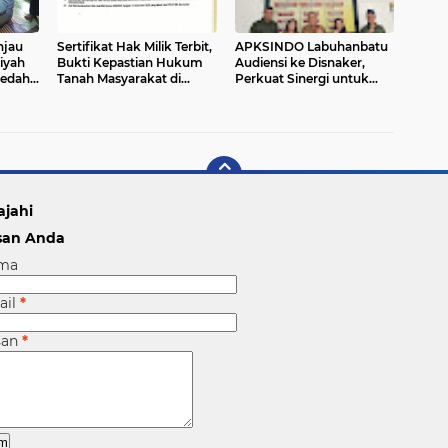
njau
Sertifikat Hak Milik Terbit,
APKSINDO Labuhanbatu
iyah
Bukti Kepastian Hukum
Audiensi ke Disnaker,
Bedah
Tanah Masyarakat di
Perkuat Sinergi untuk
Labuhanbatu
Kesejahteraan Tenaga
Kerja Perkebunan Sawit
ajahi
san Anda
ma
ail
*
san
*