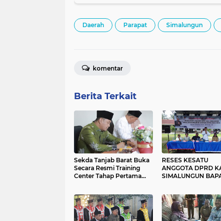
Nias Barat
Daerah
Parapat
Simalungun
komentar
Berita Terkait
Sekda Tanjab Barat Buka
RESES KESATU
Secara Resmi Training
ANGGOTA DPRD K
Center Tahap Pertama
SIMALUNGUN BAP
Kafilah MTQ
TANGKAS KRONI
SILITONGA, SH. P
SUKA - CITA