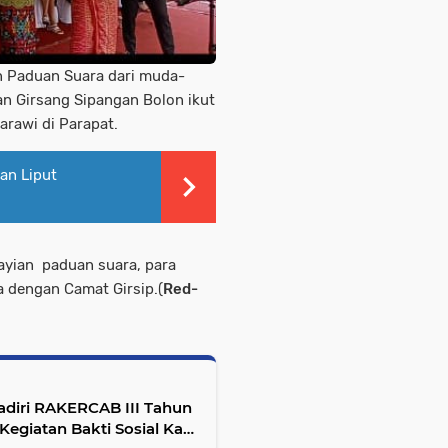
an Paduan Suara dari muda-
n Girsang Sipangan Bolon ikut
arawi di Parapat.
an Liput
ayian paduan suara, para
 dengan Camat Girsip.(
Red-
diri RAKERCAB III Tahun
giatan Bakti Sosial Kab.