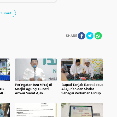
Sumut
SHARE
Peringatan Isra Mi'raj di
Bupati Tanjab Barat Sebut
AB.
Masjid Agung: Bupati
Al-Qur’an dan Shalat
AK
Anwar Sadat Ajak
Sebagai Pedoman Hidup
Masyarakat Jaga Fasilitas
ENUH
Umum