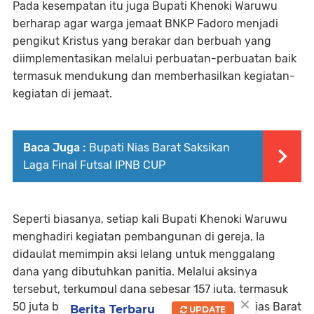
Pada kesempatan itu juga Bupati Khenoki Waruwu
berharap agar warga jemaat BNKP Fadoro menjadi
pengikut Kristus yang berakar dan berbuah yang
diimplementasikan melalui perbuatan-perbuatan baik
termasuk mendukung dan memberhasilkan kegiatan-
kegiatan di jemaat.
Baca Juga :
Bupati Nias Barat Saksikan
Laga Final Futsal IPNB CUP
Seperti biasanya, setiap kali Bupati Khenoki Waruwu
menghadiri kegiatan pembangunan di gereja, Ia
didaulat memimpin aksi lelang untuk menggalang
dana yang dibutuhkan panitia. Melalui aksinya
tersebut, terkumpul dana sebesar 157 juta, termasuk
×
50 juta bantuan dari Pemerintah Kabupaten Nias Barat
Berita Terbaru
UPDATE