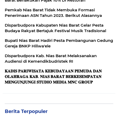
Barat Berlakukan Pajak 10% Di Restoran
Pemkab Nias Barat Tidak Membuka Formasi
Penerimaan ASN Tahun 2023. Berikut Alasannya
Disparbudpora Kabupaten Nias Barat Gelar Pesta
Budaya Rakyat Bertajuk Festival Musik Tradisional
Bupati Nias Barat Hadiri Pesta Pembangunan Gedung
Gereja BNKP Hiliwa'ele
Disparbudpora Kab. Nias Barat Melaksanakan
Audiensi di Kemendikbudristek RI
𝐊𝐀𝐃𝐈𝐒 𝐏𝐀𝐑𝐈𝐖𝐈𝐒𝐀𝐓𝐀 𝐊𝐄𝐁𝐔𝐃𝐀𝐘𝐀𝐀𝐍 𝐏𝐄𝐌𝐔𝐃𝐀 𝐃𝐀𝐍
𝐎𝐋𝐀𝐇𝐑𝐀𝐆𝐀 𝐊𝐀𝐁. 𝐍𝐈𝐀𝐒 𝐁𝐀𝐑𝐀𝐓 𝐁𝐄𝐑𝐊𝐄𝐒𝐄𝐌𝐏𝐀𝐓𝐀𝐍
𝐌𝐄𝐍𝐆𝐔𝐍𝐉𝐔𝐍𝐆𝐈 𝐒𝐓𝐔𝐃𝐈𝐎 𝐌𝐄𝐃𝐈𝐀 𝐌𝐍𝐂 𝐆𝐑𝐎𝐔𝐏
Berita Terpopuler