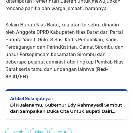
keterlibatan Pemerintah Daerah untuk mewujudkan
rencana panitia dan warga jemaat”, harapnya.
Selain Bupati Nias Barat, kegiatan tersebut dihadiri
oleh Anggota DPRD Kabupaten Nias Barat dari Partai
Hanura Yaredi Gulo, S.Sos, Kadis Pendidikan, Kadis
Perdagangan dan Perindùstrian, Camat Sirombu dan
unsur Forkopimcam Kecamatan Sirombu dan
beberapa pejabat administrator lingkup Pemkab Nias
Barat serta tamu dan undangan lainnya.(
Red-
SP.ID/FH)
Artikel Selanjutnya
Di Kualanamu, Gubernur Edy Rahmayadi Sambut
dan Sampaikan Duka Cita Untuk Bupati Dairi
Eddy Berutu Atas Meninggalnya Benedictus Rod
Fredericko Anak Bungsunya
Daerah
Nias
Sumut