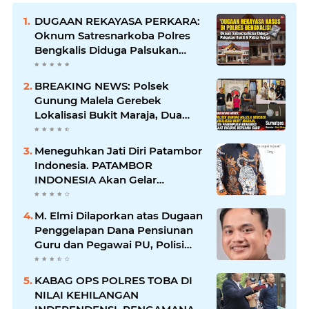
DUGAAN REKAYASA PERKARA:
Oknum Satresnarkoba Polres
Bengkalis Diduga Palsukan
Barang Bukti Hingga Paksa
Warga Hadir di TKP
BREAKING NEWS: Polsek
Gunung Malela Gerebek
Lokalisasi Bukit Maraja, Dua
Perempuan Menangis Saat
Diciduk Bersama Sabu
Meneguhkan Jati Diri Patambor
Indonesia. PATAMBOR
INDONESIA Akan Gelar
RAKERNAS II Di Jakarta.
M. Elmi Dilaporkan atas Dugaan
Penggelapan Dana Pensiunan
Guru dan Pegawai PU, Polisi
Pastikan Proses Hukum
Berjalan
KABAG OPS POLRES TOBA DI
NILAI KEHILANGAN