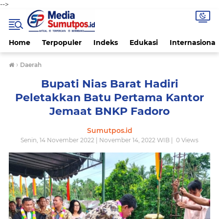
-->
Home
Terpopuler
Indeks
Edukasi
Internasional
›
Daerah
Bupati Nias Barat Hadiri
Peletakkan Batu Pertama Kantor
Jemaat BNKP Fadoro
Sumutpos.id
Senin, 14 November 2022 | November 14, 2022 WIB |
0
Views