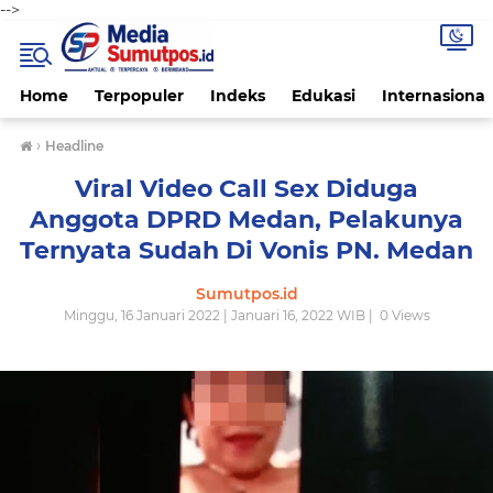
-->
Home
Terpopuler
Indeks
Edukasi
Internasional
›
Headline
Viral Video Call Sex Diduga
Anggota DPRD Medan, Pelakunya
Ternyata Sudah Di Vonis PN. Medan
Sumutpos.id
Minggu, 16 Januari 2022 | Januari 16, 2022 WIB |
0
Views