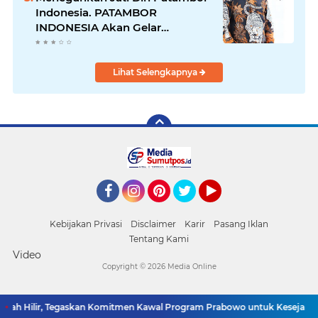
Indonesia. PATAMBOR
INDONESIA Akan Gelar
RAKERNAS II Di Jakarta.
Lihat Selengkapnya
Facebook
Instagram
Pinterest
Twitter
YouTube
Kebijakan Privasi
Disclaimer
Karir
Pasang Iklan
Tentang Kami
Video
Copyright ©
2026 Media Online
lah Hilir, Tegaskan Komitmen Kawal Program Prabowo untuk Kesejahtera