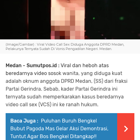
(Image/Gambar) : Viral Video Call Sex Diduga Anggota DPRD Medan,
Pelakunya Ternyata Sudah Di Vonis Pengadilan Negeri. Medan.
Medan - Sumutpos.id :
Viral dan heboh atas
beredarnya video sos
ok wanita, yang diduga kuat
adalah oknum anggota DPRD Medan, (SS) dari fraksi
Partai Gerindra. Sebab, kader Partai Gerindra ini
ternyata sudah memperkarakan kasus beredarnya
video call sex (VCS) ini ke ranah hukum.
Baca Juga :
Puluhan Buruh Bengkel
Bubut Pagoda Mas Gelar Aksi Demontrasi,
Tuntut Agar Bos Bengkel Ditangkap!!