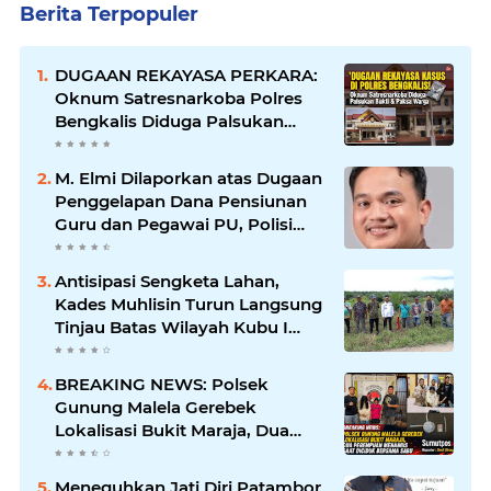
Berita Terpopuler
DUGAAN REKAYASA PERKARA:
Oknum Satresnarkoba Polres
Bengkalis Diduga Palsukan
Barang Bukti Hingga Paksa
Warga Hadir di TKP
M. Elmi Dilaporkan atas Dugaan
Penggelapan Dana Pensiunan
Guru dan Pegawai PU, Polisi
Pastikan Proses Hukum
Berjalan
Antisipasi Sengketa Lahan,
Kades Muhlisin Turun Langsung
Tinjau Batas Wilayah Kubu I
yang Diduga Diserobot PT Jatim
Jaya Perkasa
BREAKING NEWS: Polsek
Gunung Malela Gerebek
Lokalisasi Bukit Maraja, Dua
Perempuan Menangis Saat
Diciduk Bersama Sabu
Meneguhkan Jati Diri Patambor