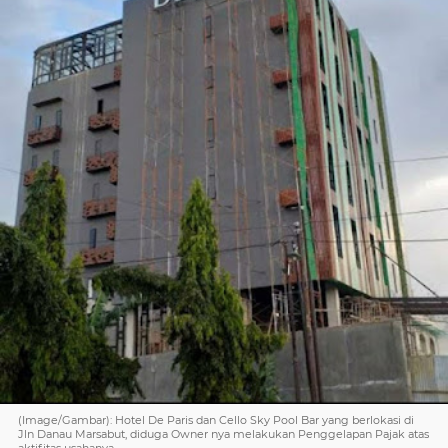
(Image/Gambar): Hotel De Paris dan Cello Sky Pool Bar yang berlokasi di
Jln Danau Marsabut, diduga Owner nya melakukan Penggelapan Pajak atas