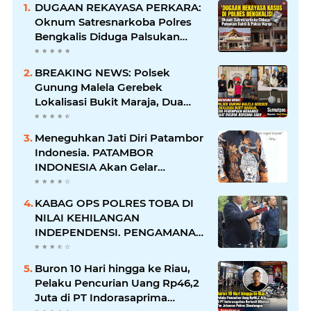
DUGAAN REKAYASA PERKARA:
Oknum Satresnarkoba Polres
Bengkalis Diduga Palsukan
Barang Bukti Hingga Paksa
Warga Hadir di TKP
BREAKING NEWS: Polsek
Gunung Malela Gerebek
Lokalisasi Bukit Maraja, Dua
Perempuan Menangis Saat
Diciduk Bersama Sabu
Meneguhkan Jati Diri Patambor
Indonesia. PATAMBOR
INDONESIA Akan Gelar
RAKERNAS II Di Jakarta.
KABAG OPS POLRES TOBA DI
NILAI KEHILANGAN
INDEPENDENSI. PENGAMANAN
PENEMBOKAN TANAH DI
LAGUBOTI DAPAT SOROTAN.
Buron 10 Hari hingga ke Riau,
Pelaku Pencurian Uang Rp46,2
Juta di PT Indorasaprima