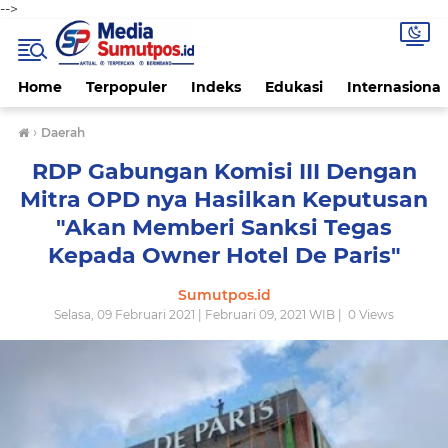
-->
Home
Terpopuler
Indeks
Edukasi
Internasional
›
Daerah
RDP Gabungan Komisi III Dengan
Mitra OPD nya Hasilkan Keputusan
"Akan Memberi Sanksi Tegas
Kepada Owner Hotel De Paris"
Sumutpos.id
Selasa, 09 Februari 2021 | Februari 09, 2021 WIB |
0
Views