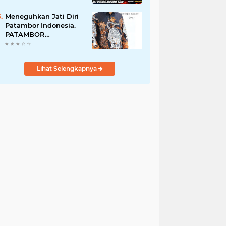
Perempuan Menangis
Saat Diciduk Bersama
Meneguhkan Jati Diri
Sabu
Patambor Indonesia.
PATAMBOR
INDONESIA Akan
Gelar RAKERNAS II Di
Jakarta.
Lihat Selengkapnya