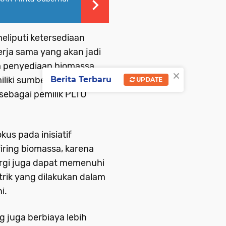
liputi ketersediaan
rja sama yang akan jadi
m penyediaan biomassa
×
iliki sumber data kawasan
Berita Terbaru
UPDATE
sebagai pemilik PLTU
kus pada inisiatif
iring biomassa, karena
rgi juga dapat memenuhi
rik yang dilakukan dalam
i.
g juga berbiaya lebih