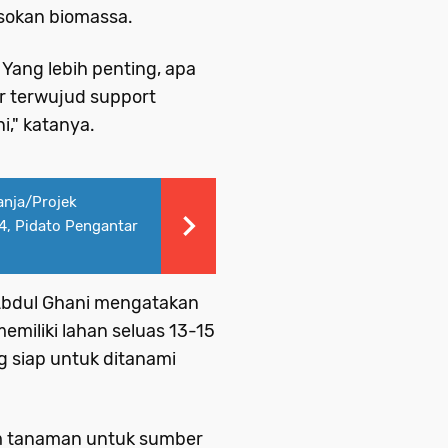
okan biomassa.
 Yang lebih penting, apa
ar terwujud support
i," katanya.
anja/Projek
4, Pidato Pengantar
Abdul Ghani mengatakan
miliki lahan seluas 13-15
g siap untuk ditanami
m tanaman untuk sumber