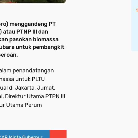
ero) menggandeng PT
 atau PTNP III dan
kan pasokan biomassa
tubara untuk pembangkit
seroan.
 dalam penandatangan
massa untuk PLTU
ual di Jakarta, Jumat,
ni, Direktur Utama PTPN III
tur Utama Perum
KAR Minta Gubernur