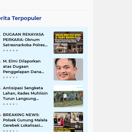
rita Terpopuler
DUGAAN REKAYASA
PERKARA: Oknum
Satresnarkoba Polres
Bengkalis Diduga
Palsukan Barang Bukti
Hingga Paksa Warga
M. Elmi Dilaporkan
Hadir di TKP
atas Dugaan
Penggelapan Dana
Pensiunan Guru dan
Pegawai PU, Polisi
Pastikan Proses
Antisipasi Sengketa
Hukum Berjalan
Lahan, Kades Muhlisin
Turun Langsung
Tinjau Batas Wilayah
Kubu I yang Diduga
Diserobot PT Jatim
BREAKING NEWS:
Jaya Perkasa
Polsek Gunung Malela
Gerebek Lokalisasi
Bukit Maraja, Dua