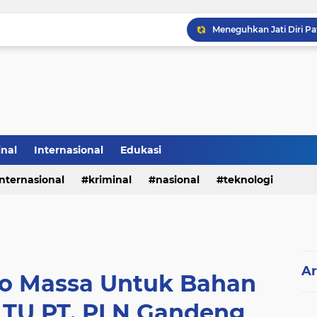
Sabam Rajaguguk Hadiri
inal
Internasional
Edukasi
internasional
kriminal
nasional
teknologi
Ar
io Massa Untuk Bahan
LTU PT. PLN Gandeng