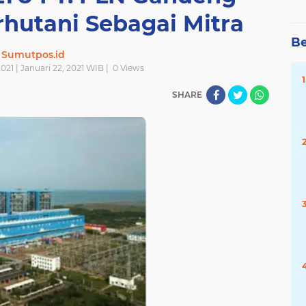
rhutani Sebagai Mitra
Be
Sumutpos.id
021 | Januari 22, 2021 WIB |
0
Views
SHARE