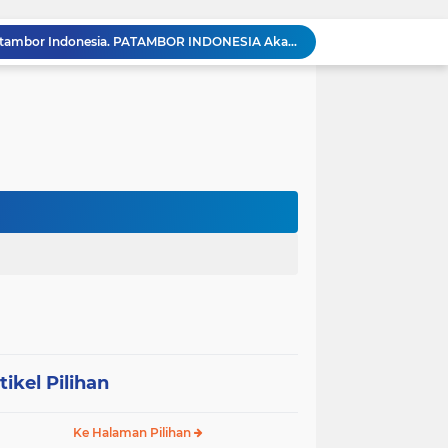
Meneguhkan Jati Diri Patambor Indonesia. PATAMBOR INDONESIA Akan Gelar RAKERNAS II Di Jakarta.
MEMBACA SUMATERA Balige Writers Festival 2026 Sukses Digelar. Tiga Hari Merawat Literasi, Budaya, dan Masa Depan Danau Toba
Dalam Rangka HUT RI ke-81 dan Hari Jadi ke-61 Tanjab Barat Bupati Tanjab Barat Secara Resmi Membukaan Lomba Domino
 Konsolidasi Gerindra Labuhanbatu
Dengar Langsung Jeritan Pedagang, Sabam Rajaguguk Turun ke Pasar Gelugur Rantauprapat
Sabam Rajaguguk Serap Aspirasi Warga Bilah Hilir, Tegaskan Komitmen Kawal Program Prabowo untuk Kesejahteraan Rakyat
‎Wakil Bupati Audiensi dengan Wamenaker RI, Dorong Penguatan SDM dan Perlindungan Pekerja di Tanjung Jabung Barat ‎ ‎
HUT RI ke 81 dan Hari Jadi Kab, Tanjung Jabung Barat ke-62 Bupati Anwar Sadat Resmi Buka Lomba Mancing.
KABAG OPS POLRES TOBA DI NILAI KEHILANGAN INDEPENDENSI. PENGAMANAN PENEMBOKAN TANAH DI LAGUBOTI DAPAT SOROTAN.
BREAKING NEWS: Polsek Gunung Malela Gerebek Lokalisasi Bukit Maraja, Dua Perempuan Menangis Saat Diciduk Bersama Sabu
tikel Pilihan
Ke Halaman Pilihan