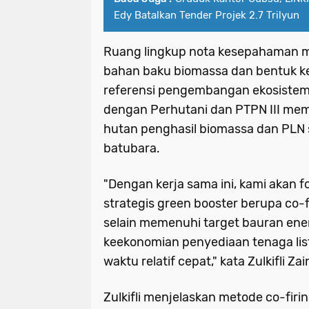
Edy Batalkan Tender Projek 2.7 Trilyun
Ruang lingkup nota kesepahaman me
bahan baku biomassa dan bentuk ke
referensi pengembangan ekosiste
dengan Perhutani dan PTPN III mem
hutan penghasil biomassa dan PLN 
batubara.
"Dengan kerja sama ini, kami akan fo
strategis green booster berupa co-f
selain memenuhi target bauran ene
keekonomian penyediaan tenaga list
waktu relatif cepat," kata Zulkifli Zain
Zulkifli menjelaskan metode co-firin