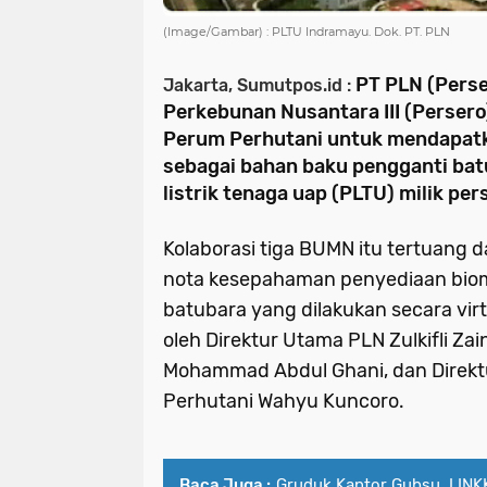
(Image/Gambar) : PLTU Indramayu. Dok. PT. PLN
PT PLN (Pers
Jakarta, Sumutpos.id :
Perkebunan Nusantara III (Persero)
Perum Perhutani untuk mendapat
sebagai bahan baku pengganti ba
listrik tenaga uap (PLTU) milik per
Kolaborasi tiga BUMN itu tertuang
nota kesepahaman penyediaan bio
batubara yang dilakukan secara virt
oleh Direktur Utama PLN Zulkifli Zai
Mohammad Abdul Ghani, dan Direk
Perhutani Wahyu Kuncoro.
Baca Juga :
Gruduk Kantor Gubsu, LINK