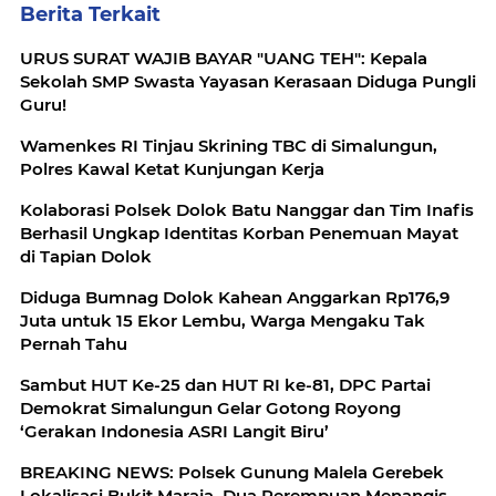
Berita Terkait
URUS SURAT WAJIB BAYAR "UANG TEH": Kepala
Sekolah SMP Swasta Yayasan Kerasaan Diduga Pungli
Guru!
Wamenkes RI Tinjau Skrining TBC di Simalungun,
Polres Kawal Ketat Kunjungan Kerja
Kolaborasi Polsek Dolok Batu Nanggar dan Tim Inafis
Berhasil Ungkap Identitas Korban Penemuan Mayat
di Tapian Dolok
Diduga Bumnag Dolok Kahean Anggarkan Rp176,9
Juta untuk 15 Ekor Lembu, Warga Mengaku Tak
Pernah Tahu
Sambut HUT Ke-25 dan HUT RI ke-81, DPC Partai
Demokrat Simalungun Gelar Gotong Royong
‘Gerakan Indonesia ASRI Langit Biru’
BREAKING NEWS: Polsek Gunung Malela Gerebek
Lokalisasi Bukit Maraja, Dua Perempuan Menangis