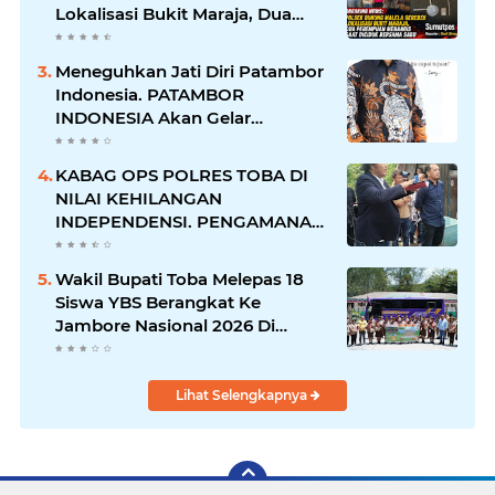
Lokalisasi Bukit Maraja, Dua
Perempuan Menangis Saat
Diciduk Bersama Sabu
Meneguhkan Jati Diri Patambor
Indonesia. PATAMBOR
INDONESIA Akan Gelar
RAKERNAS II Di Jakarta.
KABAG OPS POLRES TOBA DI
NILAI KEHILANGAN
INDEPENDENSI. PENGAMANAN
PENEMBOKAN TANAH DI
LAGUBOTI DAPAT SOROTAN.
Wakil Bupati Toba Melepas 18
Siswa YBS Berangkat Ke
Jambore Nasional 2026 Di
Cibubur.
Lihat Selengkapnya