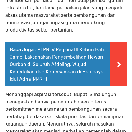
memberikan perhatian lebih terhadap pembangunan
infrastruktur, terutama perbaikan jalan yang menjadi
akses utama masyarakat serta pembangunan dan
normalisasi jaringan irigasi guna mendukung
produktivitas sektor pertanian.
Baca Juga :
PTPN IV Regional II Kebun Bah
Jambi Laksanakan Penyembelihan Hewan
Qurban di Seluruh Afdeling, Wujud
Kepedulian dan Kebersamaan di Hari Raya
Idul Adha 1447 H
Menanggapi aspirasi tersebut, Bupati Simalungun
menegaskan bahwa pemerintah daerah terus
berkomitmen melaksanakan pembangunan secara
bertahap berdasarkan skala prioritas dan kemampuan
keuangan daerah. Menurutnya, seluruh masukan
masyarakat akan menjadi perhatian pemerintah dalam