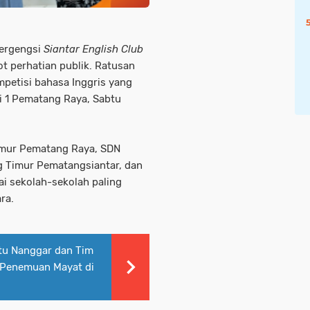
bergengsi
Siantar English Club
 perhatian publik. Ratusan
petisi bahasa Inggris yang
i 1 Pematang Raya, Sabtu
Timur Pematang Raya, SDN
 Timur Pematangsiantar, dan
i sekolah-sekolah paling
ra.
atu Nanggar dan Tim
n Penemuan Mayat di