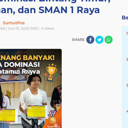
an, dan SMAN 1 Raya
Be
SumutPos
026 | Juni 01, 2026 WIB |
0
Views
SHARE