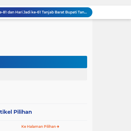
Dalam Rangka HUT RI ke-81 dan Hari Jadi ke-61 Tanjab Barat Bupati Tanjab Barat Secara Resmi Membukaan Lomba Domino
Sabam Rajaguguk Turun ke Pangkatan, Dengarkan Langsung Keluhan dan Harapan Warga
Dengar Langsung Jeritan Pedagang, Sabam Rajaguguk Turun ke Pasar Gelugur Rantauprapat
Sabam Rajaguguk Serap Aspirasi Warga Bilah Hilir, Tegaskan Komitmen Kawal Program Prabowo untuk Kesejahteraan Rakyat
‎Wakil Bupati Audiensi dengan Wamenaker RI, Dorong Penguatan SDM dan Perlindungan Pekerja di Tanjung Jabung Barat ‎ ‎
HUT RI ke 81 dan Hari Jadi Kab, Tanjung Jabung Barat ke-62 Bupati Anwar Sadat Resmi Buka Lomba Mancing.
KABAG OPS POLRES TOBA DI NILAI KEHILANGAN INDEPENDENSI. PENGAMANAN PENEMBOKAN TANAH DI LAGUBOTI DAPAT SOROTAN.
BREAKING NEWS: Polsek Gunung Malela Gerebek Lokalisasi Bukit Maraja, Dua Perempuan Menangis Saat Diciduk Bersama Sabu
Meneguhkan Jati Diri Patambor Indonesia. PATAMBOR INDONESIA Akan Gelar RAKERNAS II Di Jakarta.
MEMBACA SUMATERA Balige Writers Festival 2026 Sukses Digelar. Tiga Hari Merawat Literasi, Budaya, dan Masa Depan Danau Toba
tikel Pilihan
Ke Halaman Pilihan