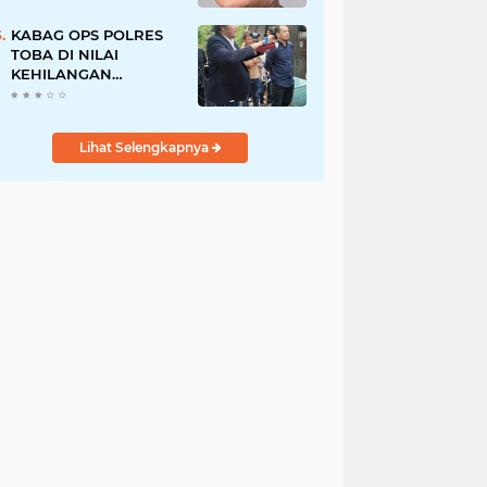
Pegawai PU, Polisi
Pastikan Proses
KABAG OPS POLRES
Hukum Berjalan
TOBA DI NILAI
KEHILANGAN
INDEPENDENSI.
PENGAMANAN
PENEMBOKAN TANAH
Lihat Selengkapnya
DI LAGUBOTI DAPAT
SOROTAN.