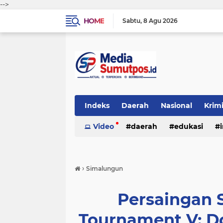
-->
HOME
Sabtu
8 Agu 2026
Indeks
Daerah
Nasional
Krim
Video
daerah
edukasi
›
Simalungun
Persaingan 
Tournament V: D