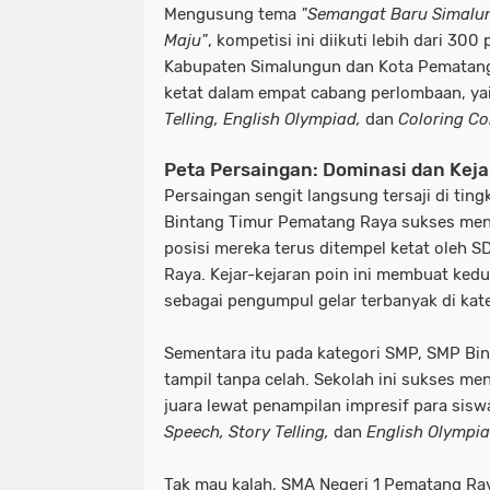
Mengusung tema
"Semangat Baru Simalu
Maju"
, kompetisi ini diikuti lebih dari 300
Kabupaten Simalungun dan Kota Pematangs
ketat dalam empat cabang perlombaan, ya
Telling, English Olympiad,
dan
Coloring Co
Peta Persaingan: Dominasi dan Keja
​Persaingan sengit langsung tersaji di tin
Bintang Timur Pematang Raya sukses me
posisi mereka terus ditempel ketat oleh
Raya. Kejar-kejaran poin ini membuat kedu
sebagai pengumpul gelar terbanyak di kate
Sementara itu pada kategori SMP, SMP Bi
tampil tanpa celah. Sekolah ini sukses me
juara lewat penampilan impresif para sis
Speech, Story Telling,
dan
English Olympi
Tak mau kalah, SMA Negeri 1 Pematang R