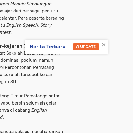
ngun Menuju Simalungun
 pelajar dari berbagai penjuru
iantar. Para peserta bersaing
itu
English Speech, Story
ntest
.
×
r-kejaran Juara
Berita Terbaru
UPDATE
gkat Sekolah Dasar (SD). SD RK
ndominasi podium, namun
 SDN Percontohan Pematang
a sekolah tersebut keluar
gori SD.
ntang Timur Pematangsiantar
nyapu bersih sejumlah gelar
wanya di cabang
English
ad
.
aya juga sukses mengharumkan