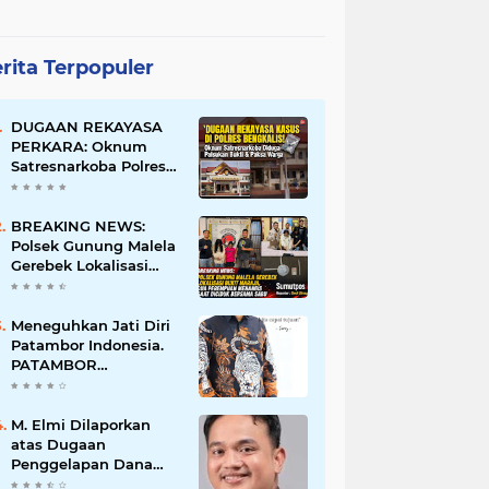
rita Terpopuler
DUGAAN REKAYASA
PERKARA: Oknum
Satresnarkoba Polres
Bengkalis Diduga
Palsukan Barang Bukti
Hingga Paksa Warga
BREAKING NEWS:
Hadir di TKP
Polsek Gunung Malela
Gerebek Lokalisasi
Bukit Maraja, Dua
Perempuan Menangis
Saat Diciduk Bersama
Meneguhkan Jati Diri
Sabu
Patambor Indonesia.
PATAMBOR
INDONESIA Akan
Gelar RAKERNAS II Di
Jakarta.
M. Elmi Dilaporkan
atas Dugaan
Penggelapan Dana
Pensiunan Guru dan