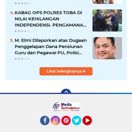
RAKERNAS II Di Jakarta.
KABAG OPS POLRES TOBA DI
NILAI KEHILANGAN
INDEPENDENSI. PENGAMANAN
PENEMBOKAN TANAH DI
LAGUBOTI DAPAT SOROTAN.
M. Elmi Dilaporkan atas Dugaan
Penggelapan Dana Pensiunan
Guru dan Pegawai PU, Polisi
Pastikan Proses Hukum
Berjalan
Lihat Selengkapnya
Facebook
Instagram
Pinterest
Twitter
YouTube