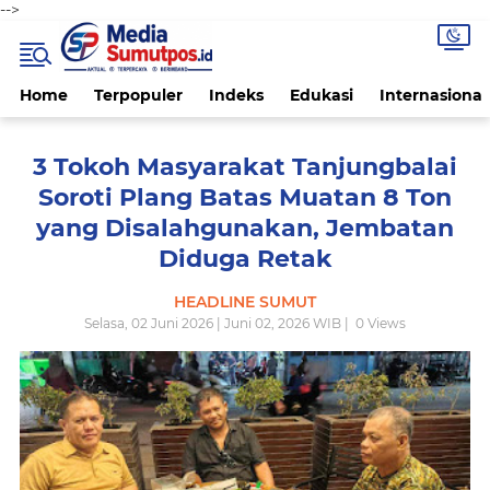
-->
Home
Terpopuler
Indeks
Edukasi
Internasional
3 Tokoh Masyarakat Tanjungbalai
Soroti Plang Batas Muatan 8 Ton
yang Disalahgunakan, Jembatan
Diduga Retak
HEADLINE SUMUT
Selasa, 02 Juni 2026 | Juni 02, 2026 WIB |
0
Views