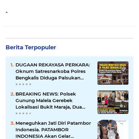
-
Berita Terpopuler
DUGAAN REKAYASA PERKARA:
Oknum Satresnarkoba Polres
Bengkalis Diduga Palsukan
Barang Bukti Hingga Paksa
Warga Hadir di TKP
BREAKING NEWS: Polsek
Gunung Malela Gerebek
Lokalisasi Bukit Maraja, Dua
Perempuan Menangis Saat
Diciduk Bersama Sabu
Meneguhkan Jati Diri Patambor
Indonesia. PATAMBOR
INDONESIA Akan Gelar