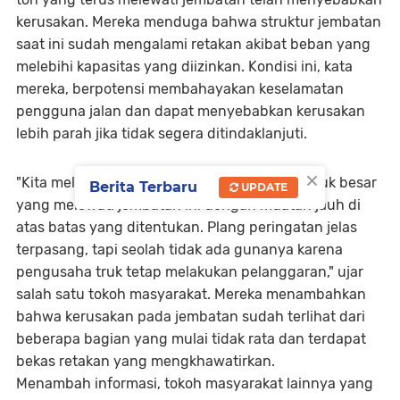
kerusakan. Mereka menduga bahwa struktur jembatan
saat ini sudah mengalami retakan akibat beban yang
melebihi kapasitas yang diizinkan. Kondisi ini, kata
mereka, berpotensi membahayakan keselamatan
pengguna jalan dan dapat menyebabkan kerusakan
lebih parah jika tidak segera ditindaklanjuti.
×
"Kita melihat sendiri setiap hari ada banyak truk besar
Berita Terbaru
UPDATE
yang melewati jembatan ini dengan muatan jauh di
atas batas yang ditentukan. Plang peringatan jelas
terpasang, tapi seolah tidak ada gunanya karena
pengusaha truk tetap melakukan pelanggaran," ujar
salah satu tokoh masyarakat. Mereka menambahkan
bahwa kerusakan pada jembatan sudah terlihat dari
beberapa bagian yang mulai tidak rata dan terdapat
bekas retakan yang mengkhawatirkan.
Menambah informasi, tokoh masyarakat lainnya yang