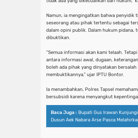
tidak ada yang dikecualikan dari hukum,” k
Namun, ia mengingatkan bahwa penyidik 
seseorang atau pihak tertentu sebagai te
dalam opini publik. Dalam hukum pidana, t
dibuktikan.
“Semua informasi akan kami telaah. Teta
antara informasi awal, dugaan, keterangan 
boleh ada pihak yang dinyatakan bersala
membuktikannya,” ujar IPTU Bontor.
Ia menambahkan, Polres Tapsel memahami 
bersubsidi karena menyangkut kepentinga
Baca Juga :
Bupati Gus Irawan Kunjungi
Dusun Aek Nabara Arse Pasca Melahirka