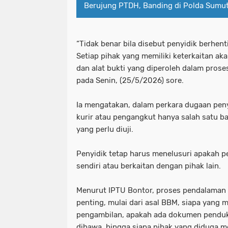
Berujung PTDH, Banding di Polda Sumut
“Tidak benar bila disebut penyidik berhen
Setiap pihak yang memiliki keterkaitan ak
dan alat bukti yang diperoleh dalam prose
pada Senin, (25/5/2026) sore.
Ia mengatakan, dalam perkara dugaan pen
kurir atau pengangkut hanya salah satu ba
yang perlu diuji.
Penyidik tetap harus menelusuri apakah p
sendiri atau berkaitan dengan pihak lain.
Menurut IPTU Bontor, proses pendalaman
penting, mulai dari asal BBM, siapa yang
pengambilan, apakah ada dokumen pendu
dibawa, hingga siapa pihak yang diduga 