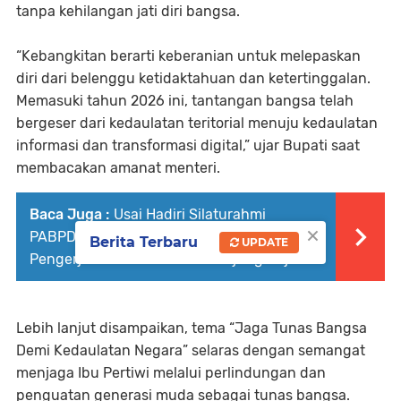
tanpa kehilangan jati diri bangsa.
“Kebangkitan berarti keberanian untuk melepaskan
diri dari belenggu ketidaktahuan dan ketertinggalan.
Memasuki tahun 2026 ini, tantangan bangsa telah
bergeser dari kedaulatan teritorial menuju kedaulatan
informasi dan transformasi digital,” ujar Bupati saat
membacakan amanat menteri.
Baca Juga :
Usai Hadiri Silaturahmi
×
PABPDSI, Bupati Anwar Sadat Tinjau
Berita Terbaru
UPDATE
Pengerjaan Box Culvert di Tanjung Bojo
Lebih lanjut disampaikan, tema “Jaga Tunas Bangsa
Demi Kedaulatan Negara” selaras dengan semangat
menjaga Ibu Pertiwi melalui perlindungan dan
penguatan generasi muda sebagai tunas bangsa.