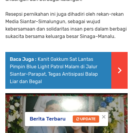
Resepsi pernikahan ini juga dihadiri oleh rekan-rekan
Media Siantar–Simalungun, sebagai wujud
kebersamaan dan solidaritas insan pers dalam berbagi
sukacita bersama keluarga besar Sinaga–Manalu.
Baca Juga :
Kanit Gakkum Sat Lantas
Pimpin Blue Light Patrol Malam di Jalur
Siantar–Parapat, Tegas Antisipasi Balap
Liar dan Begal
×
Berita Terbaru
UPDATE