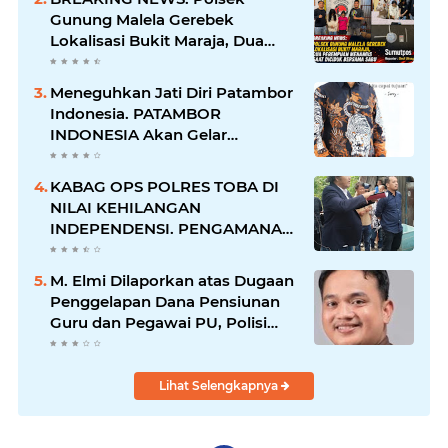
Gunung Malela Gerebek
Lokalisasi Bukit Maraja, Dua
Perempuan Menangis Saat
Diciduk Bersama Sabu
Meneguhkan Jati Diri Patambor
Indonesia. PATAMBOR
INDONESIA Akan Gelar
RAKERNAS II Di Jakarta.
KABAG OPS POLRES TOBA DI
NILAI KEHILANGAN
INDEPENDENSI. PENGAMANAN
PENEMBOKAN TANAH DI
LAGUBOTI DAPAT SOROTAN.
M. Elmi Dilaporkan atas Dugaan
Penggelapan Dana Pensiunan
Guru dan Pegawai PU, Polisi
Pastikan Proses Hukum
Berjalan
Lihat Selengkapnya