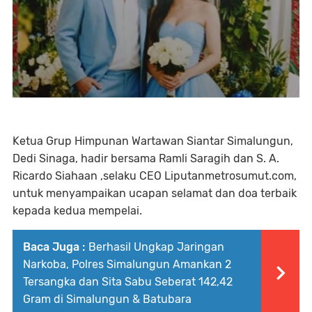
Ketua Grup Himpunan Wartawan Siantar Simalungun,
Dedi Sinaga, hadir bersama Ramli Saragih dan S. A.
Ricardo Siahaan ,selaku CEO Liputanmetrosumut.com,
untuk menyampaikan ucapan selamat dan doa terbaik
kepada kedua mempelai.
Baca Juga :
Berhasil Ungkap Jaringan
Narkoba, Polres Simalungun Amankan 2
Tersangka dan Sita Sabu Seberat 142,42
Gram di Simalungun & Batubara