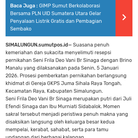
Baca Juga :
GIMP Sumut Berkolaborasi
Bersama PLN UID Sumatera Utara Gelar
Penyalaan Listrik Gratis dan Pembagian
Sembako
SIMALUNGUN.sumutpos.id—
Suasana penuh
kemeriahan dan sukacita menyelimuti resepsi
pernikahan Seni Frila Deo Vani Br Sinaga dengan Brino
Manalu yang dilaksanakan pada Senin, 5 Januari
2026. Prosesi pemberkatan pernikahan berlangsung
khidmat di Gereja GKPS Juma Sihala Raya Tongah,
Kecamatan Raya, Kabupaten Simalungun.
Seni Frila Deo Vani Br Sinaga merupakan putri dari Juli
Efendi Sinaga dan Ibu Murniati Sidabalok. Momen
sakral tersebut menjadi peristiwa penuh makna yang
disaksikan langsung oleh keluarga besar kedua
mempelai, kerabat, sahabat, serta para tamu
undangan dari berbagai kalangan.