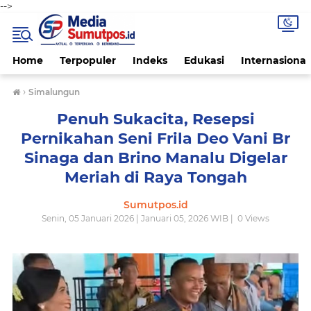
-->
Home
Terpopuler
Indeks
Edukasi
Internasional
›
Simalungun
Penuh Sukacita, Resepsi
Pernikahan Seni Frila Deo Vani Br
Sinaga dan Brino Manalu Digelar
Meriah di Raya Tongah
Sumutpos.id
Senin, 05 Januari 2026 | Januari 05, 2026 WIB |
0
Views