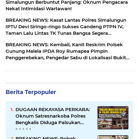
Simalungun Berbuntut Panjang: Oknum Pengacara
Nekat Intimidasi Wartawan!
BREAKING NEWS: Kasat Lantas Polres Simalungun
IPTU Devi Siringo-ringo Sukses Gandeng PTPN IV,
Taman Lalu Lintas TK Tunas Bangsa Segera
Direhabilitasi
BREAKING NEWS: Kembali, Kanit Reskrim Polsek
Gunung Malela IPDA Roy Rumapea Pimpin
Penggerebekan, Pengedar Sabu di Lokalisasi Bukit
Maraja
Berita Terpopuler
DUGAAN REKAYASA PERKARA:
Oknum Satresnarkoba Polres
Bengkalis Diduga Palsukan
Barang Bukti Hingga Paksa
Warga Hadir di TKP
BREAKING NEWS: Polsek