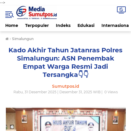
-->
Home
Terpopuler
Indeks
Edukasi
Internasional
›
Simalungun
Kado Akhir Tahun Jatanras Polres
Simalungun: ASN Penembak
Empat Warga Resmi Jadi
Tersangka👇👇
Sumutpos.id
Rabu, 31 Desember 2025 | Desember 31, 2025 WIB |
0
Views