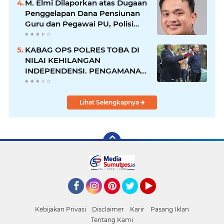
M. Elmi Dilaporkan atas Dugaan
Penggelapan Dana Pensiunan
Guru dan Pegawai PU, Polisi
Pastikan Proses Hukum
Berjalan
KABAG OPS POLRES TOBA DI
NILAI KEHILANGAN
INDEPENDENSI. PENGAMANAN
PENEMBOKAN TANAH DI
LAGUBOTI DAPAT SOROTAN.
Lihat Selengkapnya
Facebook
Instagram
Pinterest
Twitter
YouTube
Kebijakan Privasi
Disclaimer
Karir
Pasang Iklan
Tentang Kami