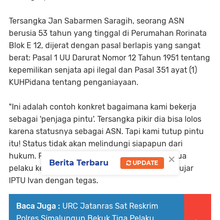
Tersangka Jan Sabarmen Saragih, seorang ASN
berusia 53 tahun yang tinggal di Perumahan Rorinata
Blok E 12, dijerat dengan pasal berlapis yang sangat
berat: Pasal 1 UU Darurat Nomor 12 Tahun 1951 tentang
kepemilikan senjata api ilegal dan Pasal 351 ayat (1)
KUHPidana tentang penganiayaan.
"Ini adalah contoh konkret bagaimana kami bekerja
sebagai 'penjaga pintu'. Tersangka pikir dia bisa lolos
karena statusnya sebagai ASN. Tapi kami tutup pintu
itu! Status tidak akan melindungi siapapun dari
×
hukum. Pintu hukum terbuka lebar untuk semua
Berita Terbaru
UPDATE
pelaku kejahatan, apapun latar belakangnya!" ujar
IPTU Ivan dengan tegas.
Baca Juga :
URC Jatanras Sat Reskrim
Polres Simalungun Bekuk Tiga Pelaku