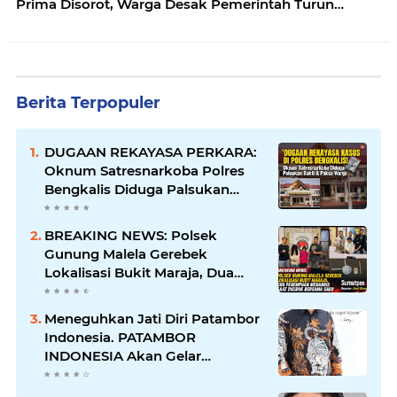
Prima Disorot, Warga Desak Pemerintah Turun
Tangan
Berita Terpopuler
DUGAAN REKAYASA PERKARA:
Oknum Satresnarkoba Polres
Bengkalis Diduga Palsukan
Barang Bukti Hingga Paksa
Warga Hadir di TKP
BREAKING NEWS: Polsek
Gunung Malela Gerebek
Lokalisasi Bukit Maraja, Dua
Perempuan Menangis Saat
Diciduk Bersama Sabu
Meneguhkan Jati Diri Patambor
Indonesia. PATAMBOR
INDONESIA Akan Gelar
RAKERNAS II Di Jakarta.