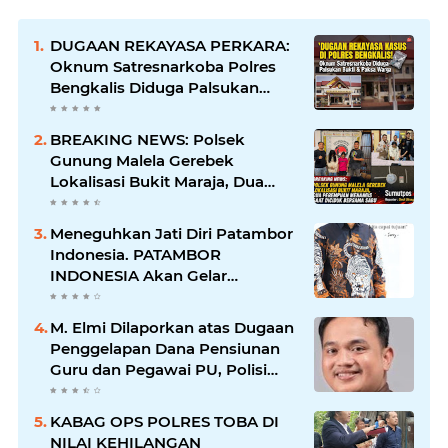
DUGAAN REKAYASA PERKARA:
Oknum Satresnarkoba Polres
Bengkalis Diduga Palsukan
Barang Bukti Hingga Paksa
Warga Hadir di TKP
BREAKING NEWS: Polsek
Gunung Malela Gerebek
Lokalisasi Bukit Maraja, Dua
Perempuan Menangis Saat
Diciduk Bersama Sabu
Meneguhkan Jati Diri Patambor
Indonesia. PATAMBOR
INDONESIA Akan Gelar
RAKERNAS II Di Jakarta.
M. Elmi Dilaporkan atas Dugaan
Penggelapan Dana Pensiunan
Guru dan Pegawai PU, Polisi
Pastikan Proses Hukum
Berjalan
KABAG OPS POLRES TOBA DI
NILAI KEHILANGAN