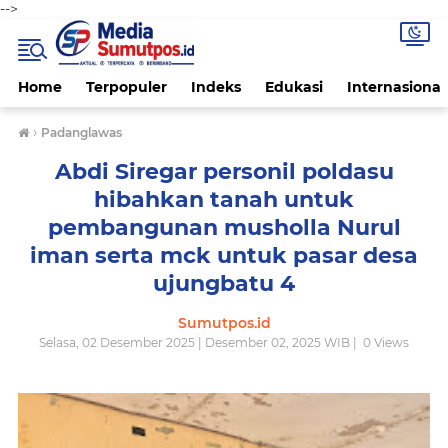
-->
Home
Terpopuler
Indeks
Edukasi
Internasional
›
Padanglawas
Abdi Siregar personil poldasu
hibahkan tanah untuk
pembangunan musholla Nurul
iman serta mck untuk pasar desa
ujungbatu 4
Sumutpos.id
Selasa, 02 Desember 2025 | Desember 02, 2025 WIB |
0
Views