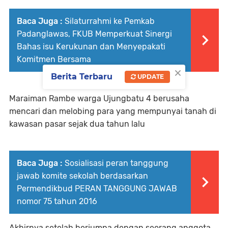
Baca Juga :
Silaturrahmi ke Pemkab
Padanglawas, FKUB Memperkuat Sinergi
Bahas isu Kerukunan dan Menyepakati
Komitmen Bersama
×
Berita Terbaru
UPDATE
Maraiman Rambe warga Ujungbatu 4 berusaha
mencari dan melobing para yang mempunyai tanah di
kawasan pasar sejak dua tahun lalu
Baca Juga :
Sosialisasi peran tanggung
jawab komite sekolah berdasarkan
Permendikbud PERAN TANGGUNG JAWAB
nomor 75 tahun 2016
Akhirnya setelah berjumpa dengan seorang anggota