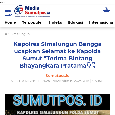
-->
Home
Terpopuler
Indeks
Edukasi
Internasional
›
Simalungun
Kapolres Simalungun Bangga
ucapkan Selamat ke Kapolda
Sumut "Terima Bintang
Bhayangkara Pratama👇👇
Sumutpos.id
Sabtu, 15 November 2025 | November 15, 2025 WIB |
0
Views