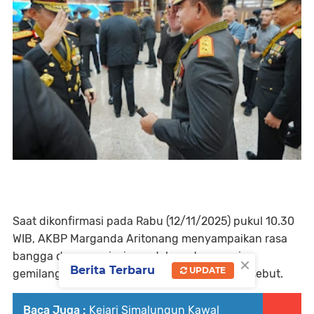
Saat dikonfirmasi pada Rabu (12/11/2025) pukul 10.30
WIB, AKBP Marganda Aritonang menyampaikan rasa
bangga dan apresiasi mendalam atas capaian
×
Berita Terbaru
UPDATE
gemilang pimpinan tertinggi Polda Sumut tersebut.
Baca Juga :
Kejari Simalungun Kawal