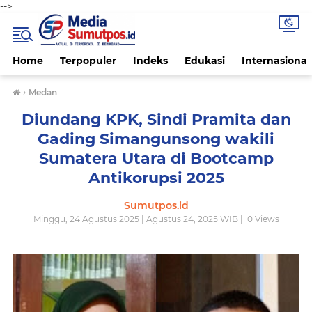
-->
Home
Terpopuler
Indeks
Edukasi
Internasional
›
Medan
Diundang KPK, Sindi Pramita dan
Gading Simangunsong wakili
Sumatera Utara di Bootcamp
Antikorupsi 2025
Sumutpos.id
Minggu, 24 Agustus 2025 | Agustus 24, 2025 WIB |
0
Views