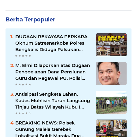
Berita Terpopuler
DUGAAN REKAYASA PERKARA:
Oknum Satresnarkoba Polres
Bengkalis Diduga Palsukan
Barang Bukti Hingga Paksa
Warga Hadir di TKP
M. Elmi Dilaporkan atas Dugaan
Penggelapan Dana Pensiunan
Guru dan Pegawai PU, Polisi
Pastikan Proses Hukum
Berjalan
Antisipasi Sengketa Lahan,
Kades Muhlisin Turun Langsung
Tinjau Batas Wilayah Kubu I
yang Diduga Diserobot PT Jatim
Jaya Perkasa
BREAKING NEWS: Polsek
Gunung Malela Gerebek
Lokalisasi Bukit Maraja, Dua