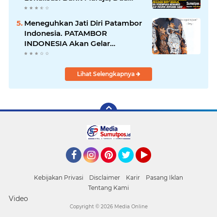
Perempuan Menangis Saat
Diciduk Bersama Sabu
Meneguhkan Jati Diri Patambor
Indonesia. PATAMBOR
INDONESIA Akan Gelar
RAKERNAS II Di Jakarta.
Lihat Selengkapnya
Facebook
Instagram
Pinterest
Twitter
YouTube
Kebijakan Privasi
Disclaimer
Karir
Pasang Iklan
Tentang Kami
Video
Copyright ©
2026 Media Online