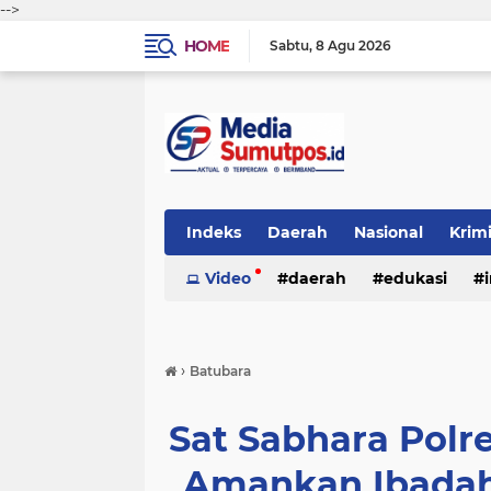
-->
HOME
Sabtu
8 Agu 2026
Indeks
Daerah
Nasional
Krim
Video
daerah
edukasi
›
Batubara
Sat Sabhara Polre
Amankan Ibadah