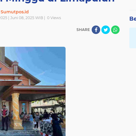
Sumutpos.id
025 | Juni 08, 2025 WIB |
0
Views
Be
SHARE