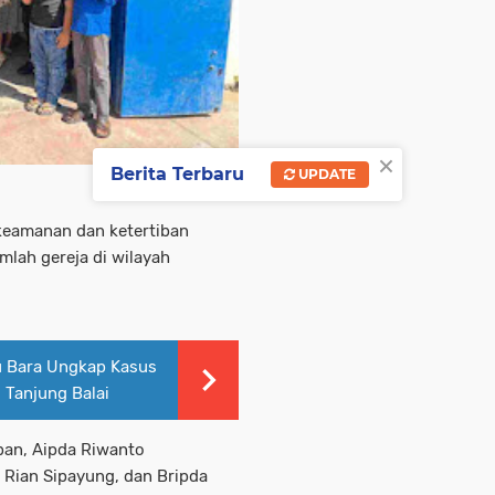
×
Berita Terbaru
UPDATE
keamanan dan ketertiban
mlah gereja di wilayah
u Bara Ungkap Kasus
 Tanjung Balai
aban, Aipda Riwanto
 Rian Sipayung, dan Bripda