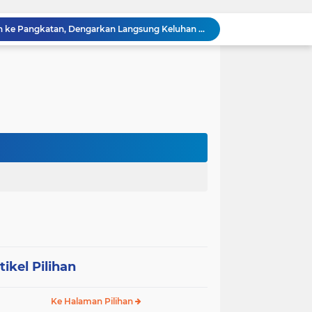
Sabam Rajaguguk Turun ke Pangkatan, Dengarkan Langsung Keluhan dan Harapan Warga
Dengar Langsung Jeritan Pedagang, Sabam Rajaguguk Turun ke Pasar Gelugur Rantauprapat
Sabam Rajaguguk Serap Aspirasi Warga Bilah Hilir, Tegaskan Komitmen Kawal Program Prabowo untuk Kesejahteraan Rakyat
‎Wakil Bupati Audiensi dengan Wamenaker RI, Dorong Penguatan SDM dan Perlindungan Pekerja di Tanjung Jabung Barat ‎ ‎
HUT RI ke 81 dan Hari Jadi Kab, Tanjung Jabung Barat ke-62 Bupati Anwar Sadat Resmi Buka Lomba Mancing.
KABAG OPS POLRES TOBA DI NILAI KEHILANGAN INDEPENDENSI. PENGAMANAN PENEMBOKAN TANAH DI LAGUBOTI DAPAT SOROTAN.
BREAKING NEWS: Polsek Gunung Malela Gerebek Lokalisasi Bukit Maraja, Dua Perempuan Menangis Saat Diciduk Bersama Sabu
Meneguhkan Jati Diri Patambor Indonesia. PATAMBOR INDONESIA Akan Gelar RAKERNAS II Di Jakarta.
MEMBACA SUMATERA Balige Writers Festival 2026 Sukses Digelar. Tiga Hari Merawat Literasi, Budaya, dan Masa Depan Danau Toba
Sambut HUT Ke-25 dan HUT RI ke-81, DPC Partai Demokrat Simalungun Gelar Gotong Royong ‘Gerakan Indonesia ASRI Langit Biru’
tikel Pilihan
Ke Halaman Pilihan