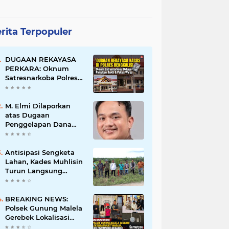
rita Terpopuler
DUGAAN REKAYASA
PERKARA: Oknum
Satresnarkoba Polres
Bengkalis Diduga
Palsukan Barang Bukti
Hingga Paksa Warga
M. Elmi Dilaporkan
Hadir di TKP
atas Dugaan
Penggelapan Dana
Pensiunan Guru dan
Pegawai PU, Polisi
Pastikan Proses
Antisipasi Sengketa
Hukum Berjalan
Lahan, Kades Muhlisin
Turun Langsung
Tinjau Batas Wilayah
Kubu I yang Diduga
Diserobot PT Jatim
BREAKING NEWS:
Jaya Perkasa
Polsek Gunung Malela
Gerebek Lokalisasi
Bukit Maraja, Dua