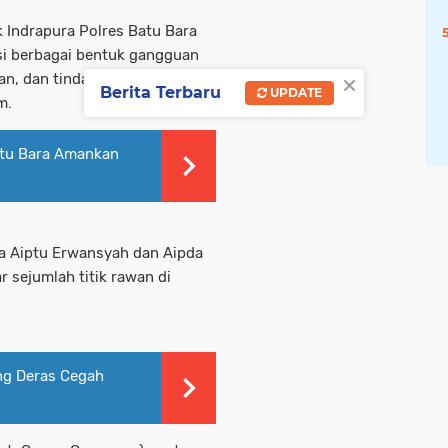
 Indrapura Polres Batu Bara
si berbagai bentuk gangguan
×
ran, dan tindak kejahatan
Berita Terbaru
UPDATE
m.
atu Bara Amankan
ama Aiptu Erwansyah dan Aipda
r sejumlah titik rawan di
ng Deras Cegah