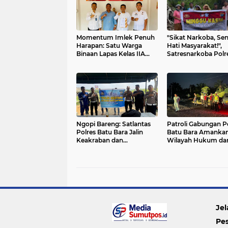
Momentum Imlek Penuh
"Sikat Narkoba, Se
Harapan: Satu Warga
Hati Masyarakat!",
Binaan Lapas Kelas IIA
Satresnarkoba Polr
Labuhan Ruku Terima
Batu Bara Gelar Mi
Remisi Khusus
Kasih, Beri Sembak
Sambil Gencar Sosia
Anti Narkoba
Ngopi Bareng: Satlantas
Patroli Gabungan P
Polres Batu Bara Jalin
Batu Bara Amanka
Keakraban dan
Wilayah Hukum dar
Sosialisasikan
Berbagai Kejahatan
Keselamatan Berlalu
Lintas
Jel
Pe