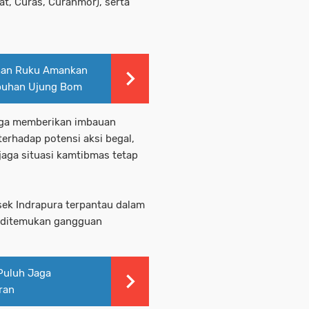
at, Curas, Curanmor), serta
uhan Ruku Amankan
abuhan Ujung Bom
uga memberikan imbauan
erhadap potensi aksi begal,
aga situasi kamtibmas tetap
lsek Indrapura terpantau dalam
a ditemukan gangguan
 Puluh Jaga
ran