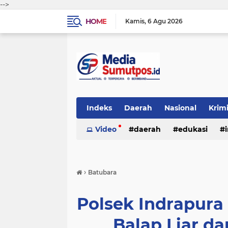
-->
HOME
Kamis
6 Agu 2026
Indeks
Daerah
Nasional
Krim
Video
daerah
edukasi
›
Batubara
Polsek Indrapura G
Balap Liar da