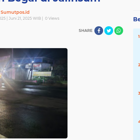
Sumutpos.id
025 | Juni 21, 2025 WIB |
0
Views
Be
SHARE