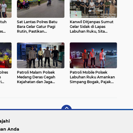
ntuh
Sat Lantas Polres Batu
Kanwil Ditjenpas Sumut
Bara Gelar Gatur Pagi
Gelar Sidak di Lapas
es
Rutin, Pastikan
Labuhan Ruku, Sita
nggu
Kelancaran Lalu Lintas di
Barang Terlarang dan
o
Depan SMP Negeri 1 Lima
Perkuat Keamanan
lisasi
Puluh
olres
Patroli Malam Polsek
Patroli Mobile Polsek
n
Medang Deras Cegah
Labuhan Ruku Amankan
i
Kejahatan dan Jaga
Simpang Bogak, Pajak
Kamtibmas
Kerang, dan Pelabuhan
Ujung Bom
ajahi
san Anda