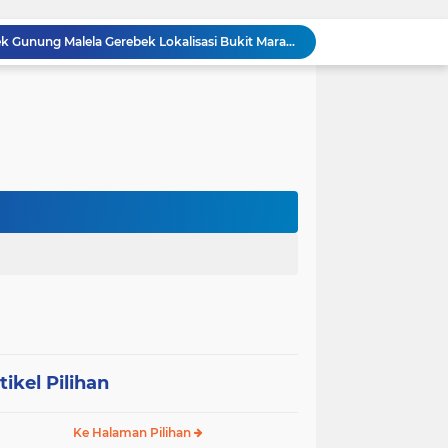
BREAKING NEWS: Polsek Gunung Malela Gerebek Lokalisasi Bukit Maraja, Dua Perempuan Menangis Saat Diciduk Bersama Sabu
Meneguhkan Jati Diri Patambor Indonesia. PATAMBOR INDONESIA Akan Gelar RAKERNAS II Di Jakarta.
MEMBACA SUMATERA Balige Writers Festival 2026 Sukses Digelar. Tiga Hari Merawat Literasi, Budaya, dan Masa Depan Danau Toba
Dalam Rangka HUT RI ke-81 dan Hari Jadi ke-61 Tanjab Barat Bupati Tanjab Barat Secara Resmi Membukaan Lomba Domino
 Konsolidasi Gerindra Labuhanbatu
DIDUGA Tak Sesuai Spesifikasi, Proyek Rabat Beton Dana Desa Rp119,6 Juta di Sahkuda Bayu Disorot, Warga Minta Inspektorat Turun Periksa
GMKI Pematangsiantar–Simalungun siap Laksanakan Pengabdian Masyarakat "
Ralat berita, tanggal 29 juli 2026, DIDUGA Tak Sesuai Spesifikasi, Proyek Rabat Beton Dana Desa Rp119,6 Juta di Sahkuda Bayu Disorot, Warga Minta Inspektorat Turun Periksa
REKAMAN PEMERIKSAAN BUKTI: Oknum Satresnarkoba Polres Bengkalis Diduga Seret Warga Tak di TKP, Palsukan Barang Bukti & Waktu Penangkapan.
KABAG OPS POLRES TOBA DI NILAI KEHILANGAN INDEPENDENSI. PENGAMANAN PENEMBOKAN TANAH DI LAGUBOTI DAPAT SOROTAN.
tikel Pilihan
Ke Halaman Pilihan