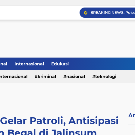
Sabam Rajaguguk Hadiri
inal
Internasional
Edukasi
internasional
kriminal
nasional
teknologi
Ar
elar Patroli, Antisipasi
n Begal di Jalinsum