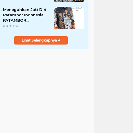
Perempuan Menangis
Saat Diciduk Bersama
Meneguhkan Jati Diri
Sabu
Patambor Indonesia.
PATAMBOR
INDONESIA Akan
Gelar RAKERNAS II Di
Jakarta.
Lihat Selengkapnya