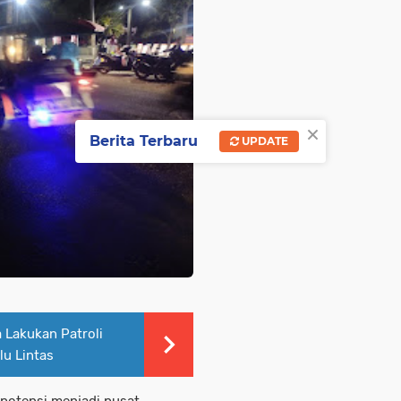
×
Berita Terbaru
UPDATE
a Lakukan Patroli
lu Lintas