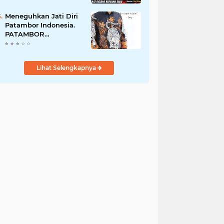
Perempuan Menangis
Saat Diciduk Bersama
Meneguhkan Jati Diri
Sabu
Patambor Indonesia.
PATAMBOR
INDONESIA Akan
Gelar RAKERNAS II Di
Jakarta.
Lihat Selengkapnya