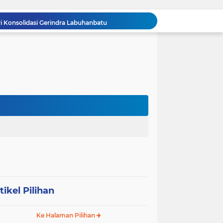
 Konsolidasi Gerindra Labuhanbatu
DIDUGA Tak Sesuai Spesifikasi, Proyek Rabat Beton Dana Desa Rp119,6 Juta di Sahkuda Bayu Disorot, Warga Minta Inspektorat Turun Periksa
GMKI Pematangsiantar–Simalungun siap Laksanakan Pengabdian Masyarakat "
Ralat berita, tanggal 29 juli 2026, DIDUGA Tak Sesuai Spesifikasi, Proyek Rabat Beton Dana Desa Rp119,6 Juta di Sahkuda Bayu Disorot, Warga Minta Inspektorat Turun Periksa
REKAMAN PEMERIKSAAN BUKTI: Oknum Satresnarkoba Polres Bengkalis Diduga Seret Warga Tak di TKP, Palsukan Barang Bukti & Waktu Penangkapan.
KABAG OPS POLRES TOBA DI NILAI KEHILANGAN INDEPENDENSI. PENGAMANAN PENEMBOKAN TANAH DI LAGUBOTI DAPAT SOROTAN.
BREAKING NEWS: Polsek Gunung Malela Gerebek Lokalisasi Bukit Maraja, Dua Perempuan Menangis Saat Diciduk Bersama Sabu
Meneguhkan Jati Diri Patambor Indonesia. PATAMBOR INDONESIA Akan Gelar RAKERNAS II Di Jakarta.
MEMBACA SUMATERA Balige Writers Festival 2026 Sukses Digelar. Tiga Hari Merawat Literasi, Budaya, dan Masa Depan Danau Toba
Dalam Rangka HUT RI ke-81 dan Hari Jadi ke-61 Tanjab Barat Bupati Tanjab Barat Secara Resmi Membukaan Lomba Domino
tikel Pilihan
Ke Halaman Pilihan