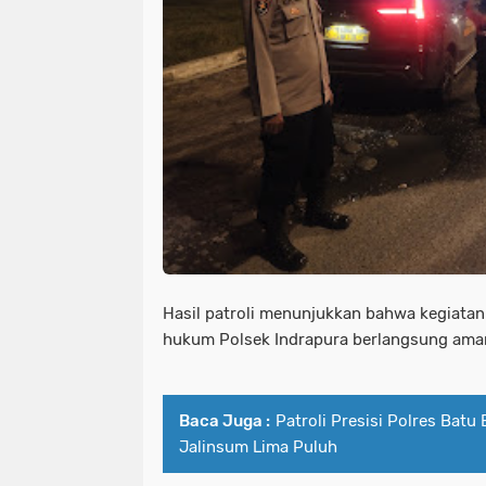
Hasil patroli menunjukkan bahwa kegiatan
hukum Polsek Indrapura berlangsung aman
Baca Juga :
Patroli Presisi Polres Bat
Jalinsum Lima Puluh