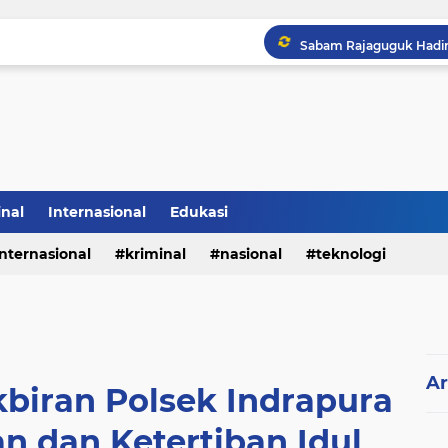
Sabam Rajaguguk Hadiri
inal
Internasional
Edukasi
internasional
kriminal
nasional
teknologi
Ar
kbiran Polsek Indrapura
 dan Ketertiban Idul