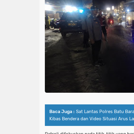
Baca Juga :
Sat Lantas Polres Batu Bar
Kibas Bendera dan Video Situasi Arus La