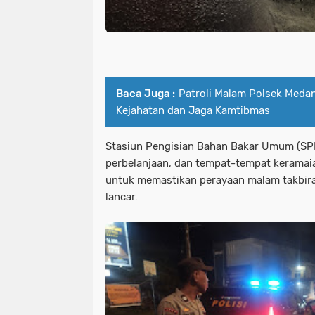
Baca Juga :
Patroli Malam Polsek Meda
Kejahatan dan Jaga Kamtibmas
Stasiun Pengisian Bahan Bakar Umum (SPBU
perbelanjaan, dan tempat-tempat keramaian
untuk memastikan perayaan malam takbir
lancar.