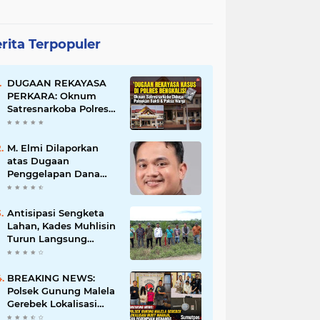
rita Terpopuler
DUGAAN REKAYASA
PERKARA: Oknum
Satresnarkoba Polres
Bengkalis Diduga
Palsukan Barang Bukti
Hingga Paksa Warga
M. Elmi Dilaporkan
Hadir di TKP
atas Dugaan
Penggelapan Dana
Pensiunan Guru dan
Pegawai PU, Polisi
Pastikan Proses
Antisipasi Sengketa
Hukum Berjalan
Lahan, Kades Muhlisin
Turun Langsung
Tinjau Batas Wilayah
Kubu I yang Diduga
Diserobot PT Jatim
BREAKING NEWS:
Jaya Perkasa
Polsek Gunung Malela
Gerebek Lokalisasi
Bukit Maraja, Dua