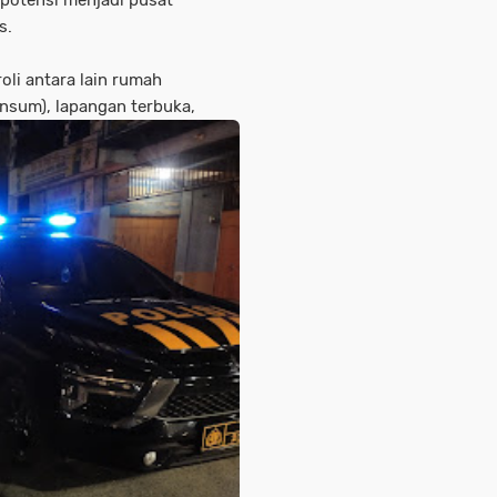
erpotensi menjadi pusat
as.
oli antara lain rumah
insum), lapangan terbuka,