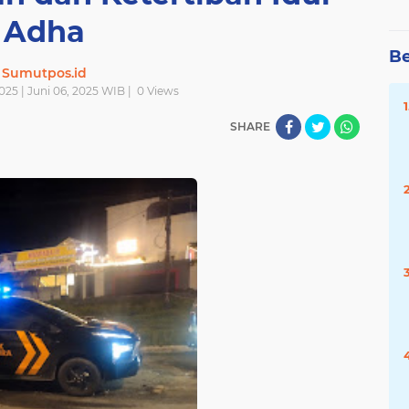
Adha
Be
Sumutpos.id
025 | Juni 06, 2025 WIB |
0
Views
SHARE