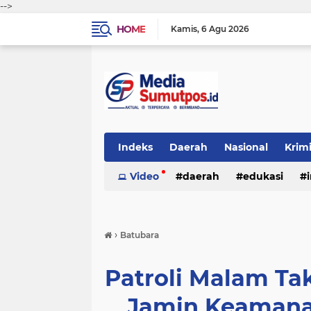
-->
HOME
Kamis
6 Agu 2026
Indeks
Daerah
Nasional
Krim
Video
daerah
edukasi
›
Batubara
Patroli Malam Ta
Jamin Keamanan