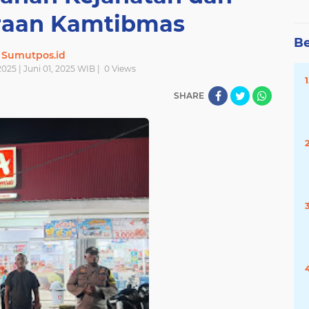
raan Kamtibmas
Be
Sumutpos.id
025 | Juni 01, 2025 WIB |
0
Views
SHARE