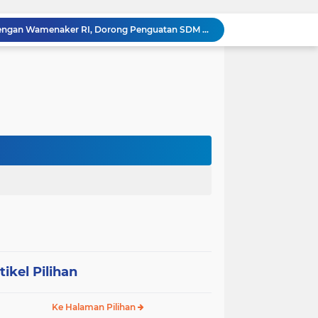
‎Wakil Bupati Audiensi dengan Wamenaker RI, Dorong Penguatan SDM dan Perlindungan Pekerja di Tanjung Jabung Barat ‎ ‎
HUT RI ke 81 dan Hari Jadi Kab, Tanjung Jabung Barat ke-62 Bupati Anwar Sadat Resmi Buka Lomba Mancing.
KABAG OPS POLRES TOBA DI NILAI KEHILANGAN INDEPENDENSI. PENGAMANAN PENEMBOKAN TANAH DI LAGUBOTI DAPAT SOROTAN.
BREAKING NEWS: Polsek Gunung Malela Gerebek Lokalisasi Bukit Maraja, Dua Perempuan Menangis Saat Diciduk Bersama Sabu
Meneguhkan Jati Diri Patambor Indonesia. PATAMBOR INDONESIA Akan Gelar RAKERNAS II Di Jakarta.
MEMBACA SUMATERA Balige Writers Festival 2026 Sukses Digelar. Tiga Hari Merawat Literasi, Budaya, dan Masa Depan Danau Toba
Dalam Rangka HUT RI ke-81 dan Hari Jadi ke-61 Tanjab Barat Bupati Tanjab Barat Secara Resmi Membukaan Lomba Domino
 Konsolidasi Gerindra Labuhanbatu
DIDUGA Tak Sesuai Spesifikasi, Proyek Rabat Beton Dana Desa Rp119,6 Juta di Sahkuda Bayu Disorot, Warga Minta Inspektorat Turun Periksa
Sabam Rajaguguk Serap Aspirasi Warga Bilah Hilir, Tegaskan Komitmen Kawal Program Prabowo untuk Kesejahteraan Rakyat
tikel Pilihan
Ke Halaman Pilihan