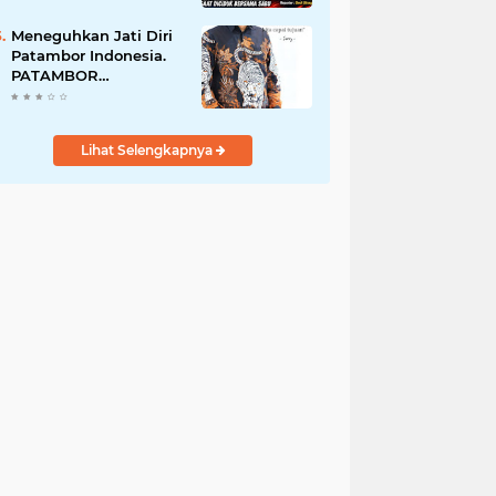
Perempuan Menangis
Saat Diciduk Bersama
Meneguhkan Jati Diri
Sabu
Patambor Indonesia.
PATAMBOR
INDONESIA Akan
Gelar RAKERNAS II Di
Jakarta.
Lihat Selengkapnya