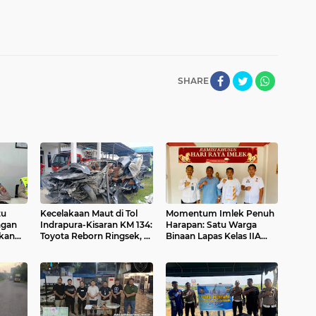
SHARE
tu
Kecelakaan Maut di Tol
Momentum Imlek Penuh
ngan
Indrapura-Kisaran KM 134:
Harapan: Satu Warga
pkan
Toyota Reborn Ringsek, 4
Binaan Lapas Kelas IIA
n
Orang Meninggal Dunia
Labuhan Ruku Terima
lang
Remisi Khusus