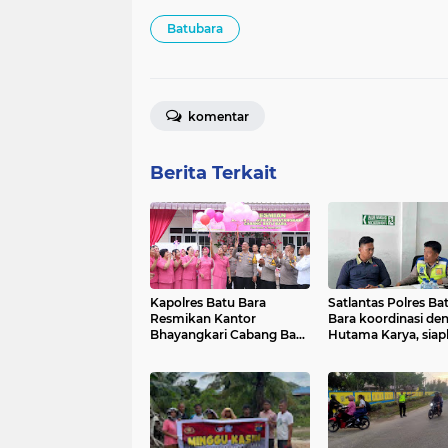
Batubara
komentar
Berita Terkait
Kapolres Batu Bara
Satlantas Polres Ba
Resmikan Kantor
Bara koordinasi de
Bhayangkari Cabang Batu
Hutama Karya, sia
Bara, Dorong Sinergitas
langkah pencegaha
dengan Polri dan
kecelakaan di tol je
Masyarakat
mudik