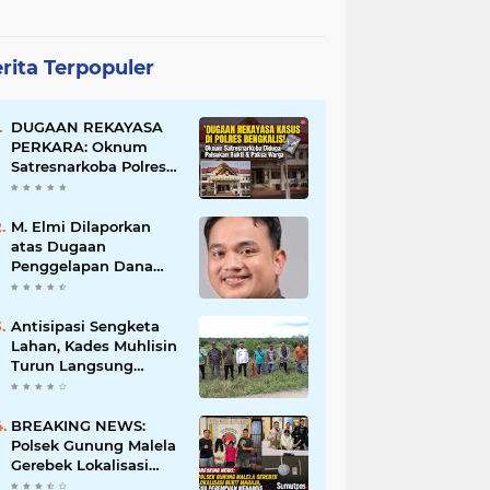
rita Terpopuler
DUGAAN REKAYASA
PERKARA: Oknum
Satresnarkoba Polres
Bengkalis Diduga
Palsukan Barang Bukti
Hingga Paksa Warga
M. Elmi Dilaporkan
Hadir di TKP
atas Dugaan
Penggelapan Dana
Pensiunan Guru dan
Pegawai PU, Polisi
Pastikan Proses
Antisipasi Sengketa
Hukum Berjalan
Lahan, Kades Muhlisin
Turun Langsung
Tinjau Batas Wilayah
Kubu I yang Diduga
Diserobot PT Jatim
BREAKING NEWS:
Jaya Perkasa
Polsek Gunung Malela
Gerebek Lokalisasi
Bukit Maraja, Dua