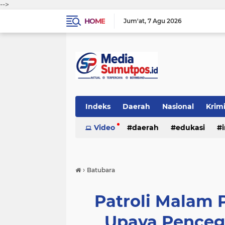
-->
HOME
Jum'at
7 Agu 2026
Indeks
Daerah
Nasional
Krim
Video
daerah
edukasi
›
Batubara
Patroli Malam 
Upaya Penceg