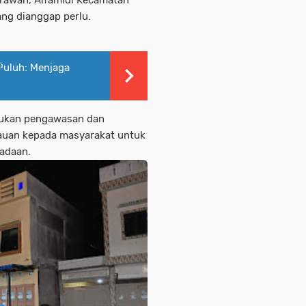
rawan, Alfamidi Kecamatan
ang dianggap perlu.
 Puluh: Menjaga
akukan pengawasan dan
auan kepada masyarakat untuk
padaan.