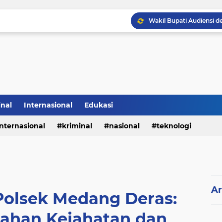
Sabam Rajaguguk Hadiri
inal
Internasional
Edukasi
internasional
kriminal
nasional
teknologi
Ar
Polsek Medang Deras:
ahan Kejahatan dan