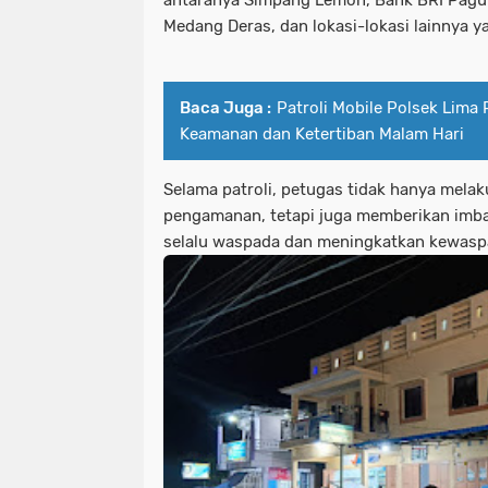
antaranya Simpang Lemon, Bank BRI Pagu
Medang Deras, dan lokasi-lokasi lainnya y
Baca Juga :
Patroli Mobile Polsek Lima
Keamanan dan Ketertiban Malam Hari
Selama patroli, petugas tidak hanya mel
pengamanan, tetapi juga memberikan imb
selalu waspada dan meningkatkan kewas