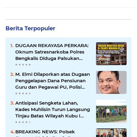
Berita Terpopuler
DUGAAN REKAYASA PERKARA:
Oknum Satresnarkoba Polres
Bengkalis Diduga Palsukan
Barang Bukti Hingga Paksa
Warga Hadir di TKP
M. Elmi Dilaporkan atas Dugaan
Penggelapan Dana Pensiunan
Guru dan Pegawai PU, Polisi
Pastikan Proses Hukum
Berjalan
Antisipasi Sengketa Lahan,
Kades Muhlisin Turun Langsung
Tinjau Batas Wilayah Kubu I
yang Diduga Diserobot PT Jatim
Jaya Perkasa
BREAKING NEWS: Polsek