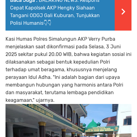
Baca Juga :
BREAKING NEWS: Respons
Cepat Kapolsek AKP Hengky Siahaan
Tangani ODGJ Gali Kuburan, Tunjukkan
Polisi Humanis👇👇
Kasi Humas Polres Simalungun AKP Verry Purba
menjelaskan saat dikonfirmasi pada Selasa, 3 Juni
2025 sekitar pukul 20.00 WIB, bahwa kegiatan sosial ini
dilaksanakan sebagai bentuk kepedulian Polri
terhadap umat beragama, khususnya menjelang
perayaan Idul Adha. "Ini adalah bagian dari upaya
membangun hubungan yang harmonis antara Polri
dan masyarakat, terutama lembaga pendidikan
keagamaan," ujarnya.