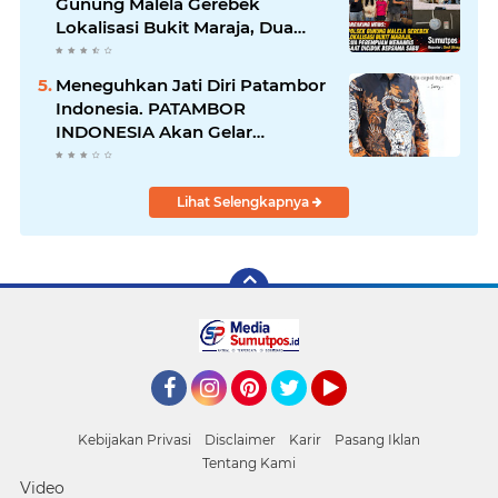
Gunung Malela Gerebek
Lokalisasi Bukit Maraja, Dua
Perempuan Menangis Saat
Diciduk Bersama Sabu
Meneguhkan Jati Diri Patambor
Indonesia. PATAMBOR
INDONESIA Akan Gelar
RAKERNAS II Di Jakarta.
Lihat Selengkapnya
Facebook
Instagram
Pinterest
Twitter
YouTube
Kebijakan Privasi
Disclaimer
Karir
Pasang Iklan
Tentang Kami
Video