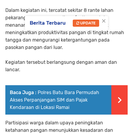
Dalam kegiatan ini, tercatat sekitar 8 rante lahan
pekarangan warga yang dimanfaatkan untuk
×
Berita Terbaru
UPDATE
menanam jagung. Inisiatif ini bertujuan untuk
meningkatkan produktivitas pangan di tingkat rumah
tangga dan mengurangi ketergantungan pada
pasokan pangan dari luar.
Kegiatan tersebut berlangsung dengan aman dan
lancar.
Baca Juga :
Polres Batu Bara Permudah
Akses Perpanjangan SIM dan Pajak
Kendaraan di Lokasi Ramai
Partisipasi warga dalam upaya peningkatan
ketahanan pangan menunjukkan kesadaran dan