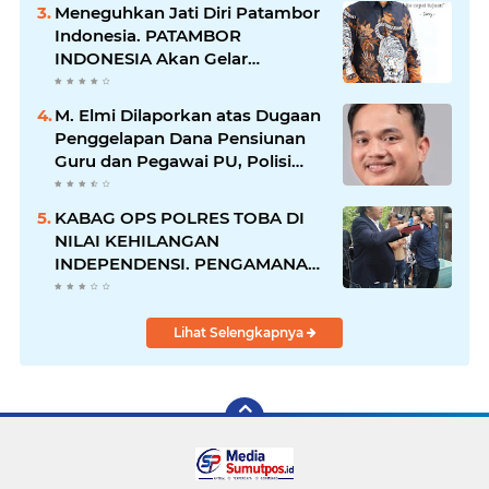
Diciduk Bersama Sabu
Meneguhkan Jati Diri Patambor
Indonesia. PATAMBOR
INDONESIA Akan Gelar
RAKERNAS II Di Jakarta.
M. Elmi Dilaporkan atas Dugaan
Penggelapan Dana Pensiunan
Guru dan Pegawai PU, Polisi
Pastikan Proses Hukum
Berjalan
KABAG OPS POLRES TOBA DI
NILAI KEHILANGAN
INDEPENDENSI. PENGAMANAN
PENEMBOKAN TANAH DI
LAGUBOTI DAPAT SOROTAN.
Lihat Selengkapnya