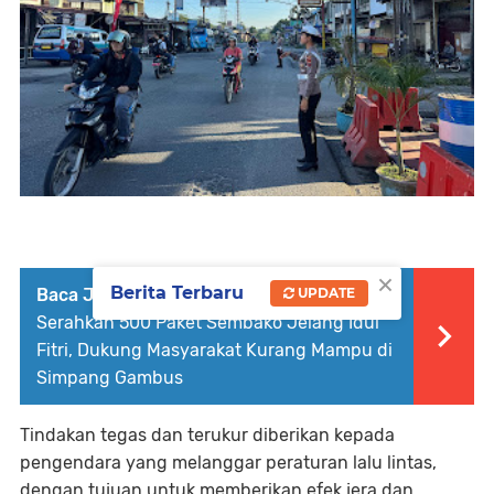
×
Berita Terbaru
Baca Juga :
PT Sofin Indonesia (Socfindo)
UPDATE
Serahkan 500 Paket Sembako Jelang Idul
Fitri, Dukung Masyarakat Kurang Mampu di
Simpang Gambus
Tindakan tegas dan terukur diberikan kepada
pengendara yang melanggar peraturan lalu lintas,
dengan tujuan untuk memberikan efek jera dan