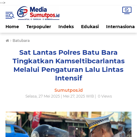
-->
Home
Terpopuler
Indeks
Edukasi
Internasional
›
Batubara
Sat Lantas Polres Batu Bara
Tingkatkan Kamseltibcarlantas
Melalui Pengaturan Lalu Lintas
Intensif
Sumutpos.id
Selasa, 27 Mei 2025 | Mei 27, 2025 WIB |
0
Views