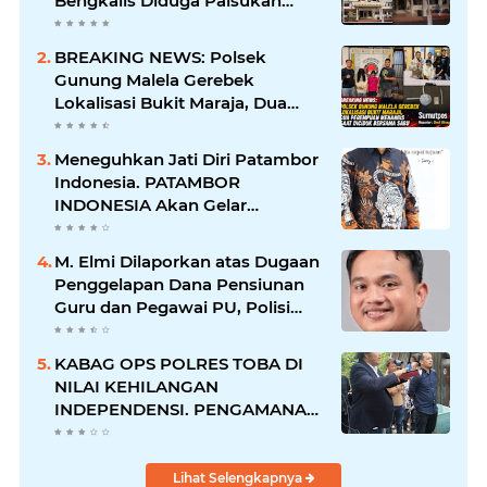
Bengkalis Diduga Palsukan
Barang Bukti Hingga Paksa
Warga Hadir di TKP
BREAKING NEWS: Polsek
Gunung Malela Gerebek
Lokalisasi Bukit Maraja, Dua
Perempuan Menangis Saat
Diciduk Bersama Sabu
Meneguhkan Jati Diri Patambor
Indonesia. PATAMBOR
INDONESIA Akan Gelar
RAKERNAS II Di Jakarta.
M. Elmi Dilaporkan atas Dugaan
Penggelapan Dana Pensiunan
Guru dan Pegawai PU, Polisi
Pastikan Proses Hukum
Berjalan
KABAG OPS POLRES TOBA DI
NILAI KEHILANGAN
INDEPENDENSI. PENGAMANAN
PENEMBOKAN TANAH DI
LAGUBOTI DAPAT SOROTAN.
Lihat Selengkapnya