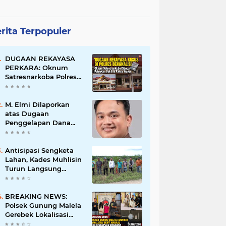
rita Terpopuler
DUGAAN REKAYASA
PERKARA: Oknum
Satresnarkoba Polres
Bengkalis Diduga
Palsukan Barang Bukti
Hingga Paksa Warga
M. Elmi Dilaporkan
Hadir di TKP
atas Dugaan
Penggelapan Dana
Pensiunan Guru dan
Pegawai PU, Polisi
Pastikan Proses
Antisipasi Sengketa
Hukum Berjalan
Lahan, Kades Muhlisin
Turun Langsung
Tinjau Batas Wilayah
Kubu I yang Diduga
Diserobot PT Jatim
BREAKING NEWS:
Jaya Perkasa
Polsek Gunung Malela
Gerebek Lokalisasi
Bukit Maraja, Dua