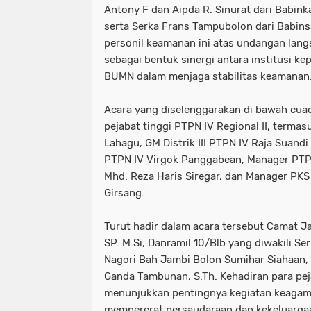
Antony F dan Aipda R. Sinurat dari Babin
serta Serka Frans Tampubolon dari Babins
personil keamanan ini atas undangan lang
sebagai bentuk sinergi antara institusi k
BUMN dalam menjaga stabilitas keamanan
Acara yang diselenggarakan di bawah cuaca
pejabat tinggi PTPN IV Regional II, termas
Lahagu, GM Distrik III PTPN IV Raja Suandi
PTPN IV Virgok Panggabean, Manager PTP
Mhd. Reza Haris Siregar, dan Manager PK
Girsang.
Turut hadir dalam acara tersebut Camat 
SP. M.Si, Danramil 10/Blb yang diwakili S
Nagori Bah Jambi Bolon Sumihar Siahaan
Ganda Tambunan, S.Th. Kehadiran para pej
menunjukkan pentingnya kegiatan keagam
mempererat persaudaraan dan kekeluargaan