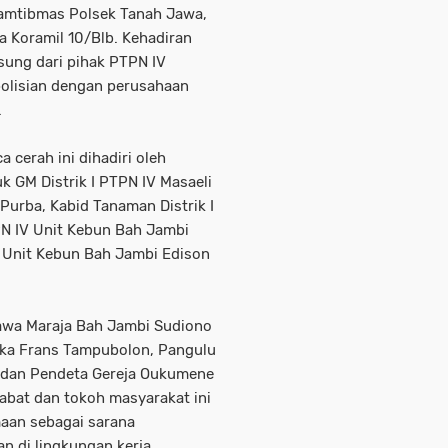
kamtibmas Polsek Tanah Jawa,
a Koramil 10/Blb. Kehadiran
sung dari pihak PTPN IV
epolisian dengan perusahaan
.
 cerah ini dihadiri oleh
uk GM Distrik I PTPN IV Masaeli
 Purba, Kabid Tanaman Distrik I
N IV Unit Kebun Bah Jambi
S Unit Kebun Bah Jambi Edison
Jawa Maraja Bah Jambi Sudiono
erka Frans Tampubolon, Pangulu
, dan Pendeta Gereja Oukumene
abat dan tokoh masyarakat ini
aan sebagai sarana
 di lingkungan kerja.