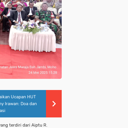
aikan Ucapan HUT
ny Irawan: Doa dan
asi
ng terdiri dari Aiptu R.