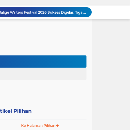
MEMBACA SUMATERA Balige Writers Festival 2026 Sukses Digelar. Tiga Hari Merawat Literasi, Budaya, dan Masa Depan Danau Toba
Dalam Rangka HUT RI ke-81 dan Hari Jadi ke-61 Tanjab Barat Bupati Tanjab Barat Secara Resmi Membukaan Lomba Domino
Sabam Rajaguguk Turun ke Pangkatan, Dengarkan Langsung Keluhan dan Harapan Warga
Dengar Langsung Jeritan Pedagang, Sabam Rajaguguk Turun ke Pasar Gelugur Rantauprapat
Sabam Rajaguguk Serap Aspirasi Warga Bilah Hilir, Tegaskan Komitmen Kawal Program Prabowo untuk Kesejahteraan Rakyat
‎Wakil Bupati Audiensi dengan Wamenaker RI, Dorong Penguatan SDM dan Perlindungan Pekerja di Tanjung Jabung Barat ‎ ‎
HUT RI ke 81 dan Hari Jadi Kab, Tanjung Jabung Barat ke-62 Bupati Anwar Sadat Resmi Buka Lomba Mancing.
KABAG OPS POLRES TOBA DI NILAI KEHILANGAN INDEPENDENSI. PENGAMANAN PENEMBOKAN TANAH DI LAGUBOTI DAPAT SOROTAN.
BREAKING NEWS: Polsek Gunung Malela Gerebek Lokalisasi Bukit Maraja, Dua Perempuan Menangis Saat Diciduk Bersama Sabu
Meneguhkan Jati Diri Patambor Indonesia. PATAMBOR INDONESIA Akan Gelar RAKERNAS II Di Jakarta.
tikel Pilihan
Ke Halaman Pilihan