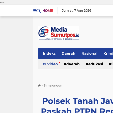
-->
HOME
Jum'at
7 Agu 2026
Indeks
Daerah
Nasional
Krim
Video
daerah
edukasi
›
Simalungun
Polsek Tanah J
Paskah PTPN Regi