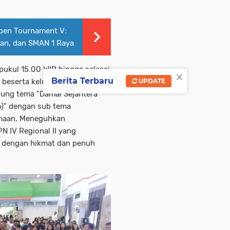
Open Tournament V:
an, dan SMAN 1 Raya
ukul 15.00 WIB hingga selesai
×
Berita Terbaru
V beserta keluarga dan
UPDATE
sung tema "Damai Sejahtera
6)" dengan sub tema
amaan, Meneguhkan
 IV Regional II yang
n dengan hikmat dan penuh