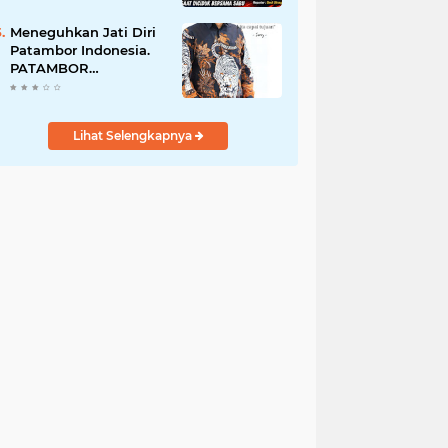
Perempuan Menangis
Saat Diciduk Bersama
Meneguhkan Jati Diri
Sabu
Patambor Indonesia.
PATAMBOR
INDONESIA Akan
Gelar RAKERNAS II Di
Jakarta.
Lihat Selengkapnya