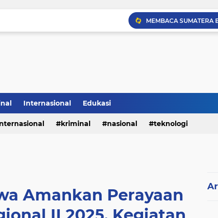
inal
Internasional
Edukasi
internasional
kriminal
nasional
teknologi
Ar
awa Amankan Perayaan
onal II 2025, Kegiatan