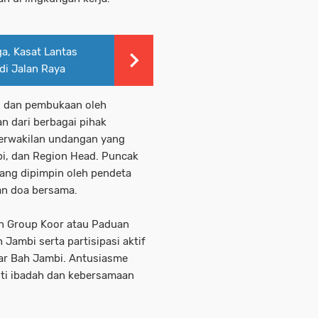
a, Kasat Lantas
di Jalan Raya
n dan pembukaan oleh
n dari berbagai pihak
erwakilan undangan yang
i, dan Region Head. Puncak
ang dipimpin oleh pendeta
an doa bersama.
an Group Koor atau Paduan
 Jambi serta partisipasi aktif
tar Bah Jambi. Antusiasme
uti ibadah dan kebersamaan