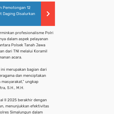
in Pemotongan 12
t Daging Disalurkan
rminkan profesionalisme Polri
snya dalam aspek pelayanan
antara Polsek Tanah Jawa
n dari TNI melalui Koramil
manan acara.
ini merupakan bagian dari
beragama dan menciptakan
h masyarakat," ungkap
a, S.H., M.H.
l II 2025 berakhir dengan
n, menunjukkan efektivitas
Polres Simalungun dalam