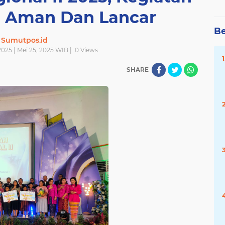
 Aman Dan Lancar
Be
Sumutpos.id
025 | Mei 25, 2025 WIB |
0
Views
SHARE