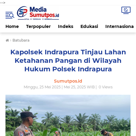
-->
Home
Terpopuler
Indeks
Edukasi
Internasional
›
Batubara
Kapolsek Indrapura Tinjau Lahan
Ketahanan Pangan di Wilayah
Hukum Polsek Indrapura
Sumutpos.id
Minggu, 25 Mei 2025 | Mei 25, 2025 WIB |
0
Views