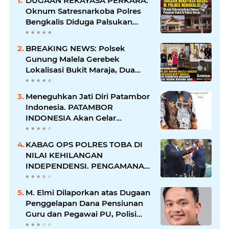
DUGAAN REKAYASA PERKARA:
Oknum Satresnarkoba Polres
Bengkalis Diduga Palsukan
Barang Bukti Hingga Paksa
Warga Hadir di TKP
BREAKING NEWS: Polsek
Gunung Malela Gerebek
Lokalisasi Bukit Maraja, Dua
Perempuan Menangis Saat
Diciduk Bersama Sabu
Meneguhkan Jati Diri Patambor
Indonesia. PATAMBOR
INDONESIA Akan Gelar
RAKERNAS II Di Jakarta.
KABAG OPS POLRES TOBA DI
NILAI KEHILANGAN
INDEPENDENSI. PENGAMANAN
PENEMBOKAN TANAH DI
LAGUBOTI DAPAT SOROTAN.
M. Elmi Dilaporkan atas Dugaan
Penggelapan Dana Pensiunan
Guru dan Pegawai PU, Polisi
Pastikan Proses Hukum