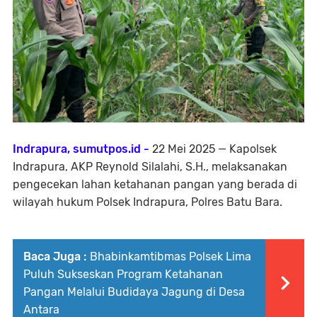
Indrapura, sumutpos.id -
22 Mei 2025 — Kapolsek
Indrapura, AKP Reynold Silalahi, S.H., melaksanakan
pengecekan lahan ketahanan pangan yang berada di
wilayah hukum Polsek Indrapura, Polres Batu Bara.
Baca Juga :
Bhabinkamtibmas Polsek Lima
Puluh Sukseskan Program Ketahanan
Pangan Melalui Budidaya Jagung di Desa
Antara