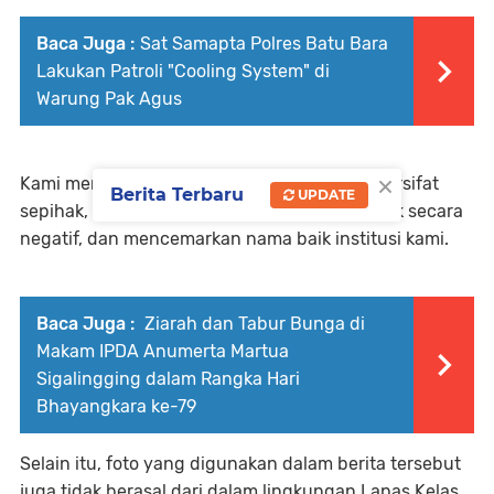
Baca Juga :
Sat Samapta Polres Batu Bara
Lakukan Patroli "Cooling System" di
Warung Pak Agus
×
Kami menilai bahwa pemberitaan tersebut bersifat
Berita Terbaru
UPDATE
sepihak, cenderung mengarahkan opini publik secara
negatif, dan mencemarkan nama baik institusi kami.
Baca Juga :
Ziarah dan Tabur Bunga di
Makam IPDA Anumerta Martua
Sigalingging dalam Rangka Hari
Bhayangkara ke-79
Selain itu, foto yang digunakan dalam berita tersebut
juga tidak berasal dari dalam lingkungan Lapas Kelas