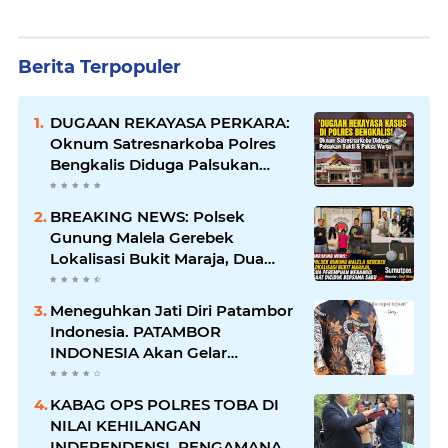
Berita Terpopuler
DUGAAN REKAYASA PERKARA:
Oknum Satresnarkoba Polres
Bengkalis Diduga Palsukan
Barang Bukti Hingga Paksa
Warga Hadir di TKP
BREAKING NEWS: Polsek
Gunung Malela Gerebek
Lokalisasi Bukit Maraja, Dua
Perempuan Menangis Saat
Diciduk Bersama Sabu
Meneguhkan Jati Diri Patambor
Indonesia. PATAMBOR
INDONESIA Akan Gelar
RAKERNAS II Di Jakarta.
KABAG OPS POLRES TOBA DI
NILAI KEHILANGAN
INDEPENDENSI. PENGAMANAN