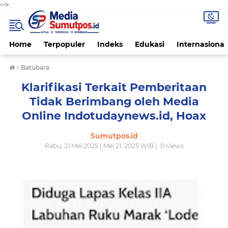
-->
Home
Terpopuler
Indeks
Edukasi
Internasional
›
Batubara
Klarifikasi Terkait Pemberitaan
Tidak Berimbang oleh Media
Online Indotudaynews.id, Hoax
Sumutpos.id
Rabu, 21 Mei 2025 | Mei 21, 2025 WIB |
0
Views