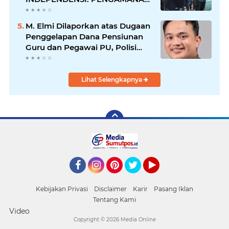
PENEMBOKAN TANAH DI
LAGUBOTI DAPAT SOROTAN.
M. Elmi Dilaporkan atas Dugaan
Penggelapan Dana Pensiunan
Guru dan Pegawai PU, Polisi
Pastikan Proses Hukum
Berjalan
Lihat Selengkapnya
Facebook
Instagram
Pinterest
Twitter
YouTube
Kebijakan Privasi
Disclaimer
Karir
Pasang Iklan
Tentang Kami
Video
Copyright ©
2026 Media Online