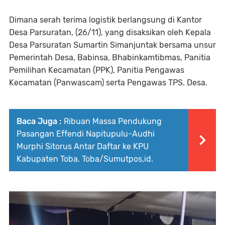
Dimana serah terima logistik berlangsung di Kantor
Desa Parsuratan, (26/11), yang disaksikan oleh Kepala
Desa Parsuratan Sumartin Simanjuntak bersama unsur
Pemerintah Desa, Babinsa, Bhabinkamtibmas, Panitia
Pemilihan Kecamatan (PPK), Panitia Pengawas
Kecamatan (Panwascam) serta Pengawas TPS. Desa.
Baca Juga :
Ribuan Massa Pendukung
Pasangan Effendi Napitupulu-Audhi
Murphi Sitorus Antar Daftar ke KPU
Kabupaten Toba. Toba/Sumutpos,id.