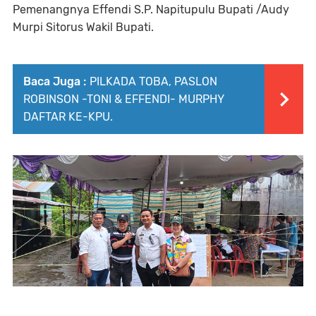
Pemenangnya Effendi S.P. Napitupulu Bupati /Audy
Murpi Sitorus Wakil Bupati.
Baca Juga :
PILKADA TOBA, PASLON
ROBINSON -TONI & EFFENDI- MURPHY
DAFTAR KE-KPU.