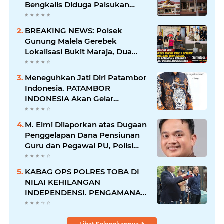
Bengkalis Diduga Palsukan
Barang Bukti Hingga Paksa
Warga Hadir di TKP
BREAKING NEWS: Polsek
Gunung Malela Gerebek
Lokalisasi Bukit Maraja, Dua
Perempuan Menangis Saat
Diciduk Bersama Sabu
Meneguhkan Jati Diri Patambor
Indonesia. PATAMBOR
INDONESIA Akan Gelar
RAKERNAS II Di Jakarta.
M. Elmi Dilaporkan atas Dugaan
Penggelapan Dana Pensiunan
Guru dan Pegawai PU, Polisi
Pastikan Proses Hukum
Berjalan
KABAG OPS POLRES TOBA DI
NILAI KEHILANGAN
INDEPENDENSI. PENGAMANAN
PENEMBOKAN TANAH DI
LAGUBOTI DAPAT SOROTAN.