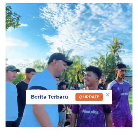
×
Berita Terbaru
UPDATE