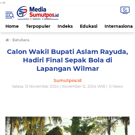
-->
Home
Terpopuler
Indeks
Edukasi
Internasional
›
Batubara
Calon Wakil Bupati Aslam Rayuda,
Hadiri Final Sepak Bola di
Lapangan Wilmar
Sumutpos.id
Selasa, 12 November 2024 | November 12, 2024 WIB |
0
Views