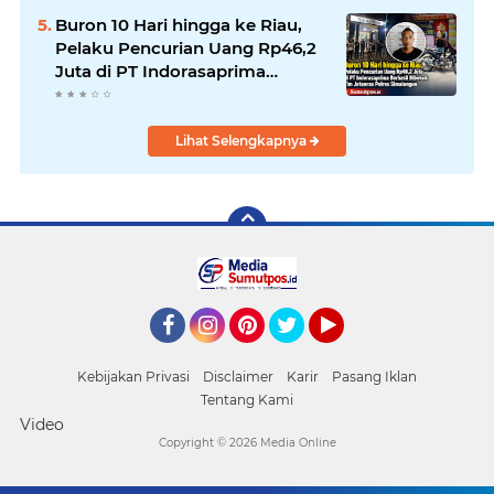
LAGUBOTI DAPAT SOROTAN.
Buron 10 Hari hingga ke Riau,
Pelaku Pencurian Uang Rp46,2
Juta di PT Indorasaprima
Berhasil Dibekuk Tim Jatanras
Polres Simalungun
Lihat Selengkapnya
Facebook
Instagram
Pinterest
Twitter
YouTube
Kebijakan Privasi
Disclaimer
Karir
Pasang Iklan
Tentang Kami
Video
Copyright ©
2026 Media Online