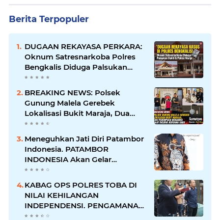
Berita Terpopuler
DUGAAN REKAYASA PERKARA:
Oknum Satresnarkoba Polres
Bengkalis Diduga Palsukan
Barang Bukti Hingga Paksa
Warga Hadir di TKP
BREAKING NEWS: Polsek
Gunung Malela Gerebek
Lokalisasi Bukit Maraja, Dua
Perempuan Menangis Saat
Diciduk Bersama Sabu
Meneguhkan Jati Diri Patambor
Indonesia. PATAMBOR
INDONESIA Akan Gelar
RAKERNAS II Di Jakarta.
KABAG OPS POLRES TOBA DI
NILAI KEHILANGAN
INDEPENDENSI. PENGAMANAN
PENEMBOKAN TANAH DI