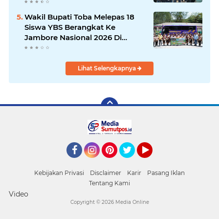
PENEMBOKAN TANAH DI
LAGUBOTI DAPAT SOROTAN.
Wakil Bupati Toba Melepas 18
Siswa YBS Berangkat Ke
Jambore Nasional 2026 Di
Cibubur.
Lihat Selengkapnya
Facebook
Instagram
Pinterest
Twitter
YouTube
Kebijakan Privasi
Disclaimer
Karir
Pasang Iklan
Tentang Kami
Video
Copyright ©
2026 Media Online