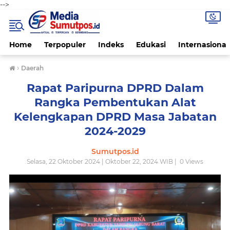
-->
Home
Terpopuler
Indeks
Edukasi
Internasional
›
Daerah
Rapat Paripurna DPRD Dalam
Rangka Pembentukan Alat
Kelengkapan DPRD Masa Jabatan
2024-2029
Sumutpos.id
Selasa, 22 Oktober 2024 | Oktober 22, 2024 WIB |
0
Views