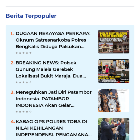
Berita Terpopuler
DUGAAN REKAYASA PERKARA:
Oknum Satresnarkoba Polres
Bengkalis Diduga Palsukan
Barang Bukti Hingga Paksa
Warga Hadir di TKP
BREAKING NEWS: Polsek
Gunung Malela Gerebek
Lokalisasi Bukit Maraja, Dua
Perempuan Menangis Saat
Diciduk Bersama Sabu
Meneguhkan Jati Diri Patambor
Indonesia. PATAMBOR
INDONESIA Akan Gelar
RAKERNAS II Di Jakarta.
KABAG OPS POLRES TOBA DI
NILAI KEHILANGAN
INDEPENDENSI. PENGAMANAN