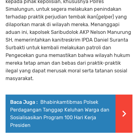
kepada pihak kepolisian, khususnya Polres
Simalungun, untuk segera melakukan penindakan
terhadap praktik perjudian tembak ikan(gelper) yang
dilaporkan marak di wilayah mereka. Menanggapi
aduan ini, kapolsek Saribudolok AKP Nelson Manurung
SH, memerintahkan kanitreskrim IPDA Daniel Suranta
Surbakti untuk kembali melakukan patroli dan
Pengecekan guna memastikan bahwa wilayah hukum
mereka tetap aman dan bebas dari praktik-praktik
ilegal yang dapat merusak moral serta tatanan sosial
masyarakat.
Baca Juga :
Bhabinkamtibmas Polsek
Perdagangan Tanggap Keluhan Warga dan
Sosialisasikan Program 100 Hari Kerja
Presiden