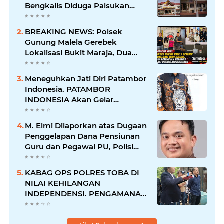
Bengkalis Diduga Palsukan
Barang Bukti Hingga Paksa
Warga Hadir di TKP
BREAKING NEWS: Polsek
Gunung Malela Gerebek
Lokalisasi Bukit Maraja, Dua
Perempuan Menangis Saat
Diciduk Bersama Sabu
Meneguhkan Jati Diri Patambor
Indonesia. PATAMBOR
INDONESIA Akan Gelar
RAKERNAS II Di Jakarta.
M. Elmi Dilaporkan atas Dugaan
Penggelapan Dana Pensiunan
Guru dan Pegawai PU, Polisi
Pastikan Proses Hukum
Berjalan
KABAG OPS POLRES TOBA DI
NILAI KEHILANGAN
INDEPENDENSI. PENGAMANAN
PENEMBOKAN TANAH DI
LAGUBOTI DAPAT SOROTAN.