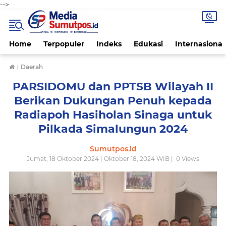
-->
Home
Terpopuler
Indeks
Edukasi
Internasional
›
Daerah
PARSIDOMU dan PPTSB Wilayah II
Berikan Dukungan Penuh kepada
Radiapoh Hasiholan Sinaga untuk
Pilkada Simalungun 2024
Sumutpos.id
Jumat, 18 Oktober 2024 | Oktober 18, 2024 WIB |
0
Views