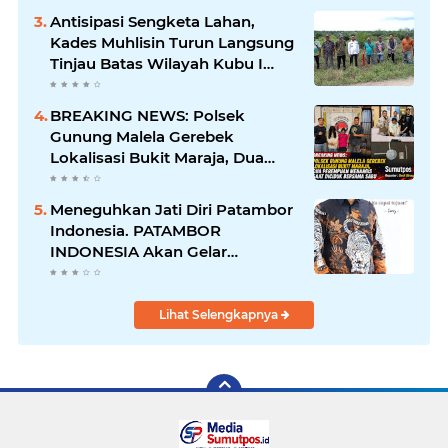
Berjalan
Antisipasi Sengketa Lahan,
Kades Muhlisin Turun Langsung
Tinjau Batas Wilayah Kubu I
yang Diduga Diserobot PT Jatim
Jaya Perkasa
BREAKING NEWS: Polsek
Gunung Malela Gerebek
Lokalisasi Bukit Maraja, Dua
Perempuan Menangis Saat
Diciduk Bersama Sabu
Meneguhkan Jati Diri Patambor
Indonesia. PATAMBOR
INDONESIA Akan Gelar
RAKERNAS II Di Jakarta.
Lihat Selengkapnya