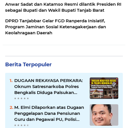
Anwar Sadat dan Katamso Resmi dilantik Presiden RI
sebagai Bupati dan Wakil Bupati Tanjab Barat
DPRD Tanjabbar Gelar FGD Ranperda Inisiatif,
Program Jaminan Sosial Ketenagakerjaan dan
Keolahragaan Daerah
Berita Terpopuler
DUGAAN REKAYASA PERKARA:
Oknum Satresnarkoba Polres
Bengkalis Diduga Palsukan
Barang Bukti Hingga Paksa
Warga Hadir di TKP
M. Elmi Dilaporkan atas Dugaan
Penggelapan Dana Pensiunan
Guru dan Pegawai PU, Polisi
Pastikan Proses Hukum