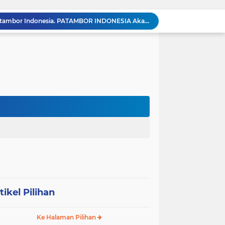
Meneguhkan Jati Diri Patambor Indonesia. PATAMBOR INDONESIA Akan Gelar RAKERNAS II Di Jakarta.
MEMBACA SUMATERA Balige Writers Festival 2026 Sukses Digelar. Tiga Hari Merawat Literasi, Budaya, dan Masa Depan Danau Toba
Dalam Rangka HUT RI ke-81 dan Hari Jadi ke-61 Tanjab Barat Bupati Tanjab Barat Secara Resmi Membukaan Lomba Domino
 Konsolidasi Gerindra Labuhanbatu
Dengar Langsung Jeritan Pedagang, Sabam Rajaguguk Turun ke Pasar Gelugur Rantauprapat
Sabam Rajaguguk Serap Aspirasi Warga Bilah Hilir, Tegaskan Komitmen Kawal Program Prabowo untuk Kesejahteraan Rakyat
‎Wakil Bupati Audiensi dengan Wamenaker RI, Dorong Penguatan SDM dan Perlindungan Pekerja di Tanjung Jabung Barat ‎ ‎
HUT RI ke 81 dan Hari Jadi Kab, Tanjung Jabung Barat ke-62 Bupati Anwar Sadat Resmi Buka Lomba Mancing.
KABAG OPS POLRES TOBA DI NILAI KEHILANGAN INDEPENDENSI. PENGAMANAN PENEMBOKAN TANAH DI LAGUBOTI DAPAT SOROTAN.
BREAKING NEWS: Polsek Gunung Malela Gerebek Lokalisasi Bukit Maraja, Dua Perempuan Menangis Saat Diciduk Bersama Sabu
tikel Pilihan
Ke Halaman Pilihan