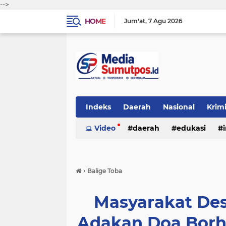
-->
HOME
Jum'at
7 Agu 2026
Indeks
Daerah
Nasional
Krim
Video
daerah
edukasi
›
Balige Toba
Masyarakat De
Adakan Doa Borh