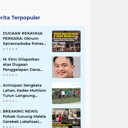
rita Terpopuler
DUGAAN REKAYASA
PERKARA: Oknum
Satresnarkoba Polres
Bengkalis Diduga
Palsukan Barang Bukti
Hingga Paksa Warga
M. Elmi Dilaporkan
Hadir di TKP
atas Dugaan
Penggelapan Dana
Pensiunan Guru dan
Pegawai PU, Polisi
Pastikan Proses
Antisipasi Sengketa
Hukum Berjalan
Lahan, Kades Muhlisin
Turun Langsung
Tinjau Batas Wilayah
Kubu I yang Diduga
Diserobot PT Jatim
BREAKING NEWS:
Jaya Perkasa
Polsek Gunung Malela
Gerebek Lokalisasi
Bukit Maraja, Dua