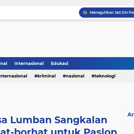
Sabam Rajaguguk Hadiri
inal
Internasional
Edukasi
internasional
kriminal
nasional
teknologi
Ar
sa Lumban Sangkalan
at-borhat untuk Paslon