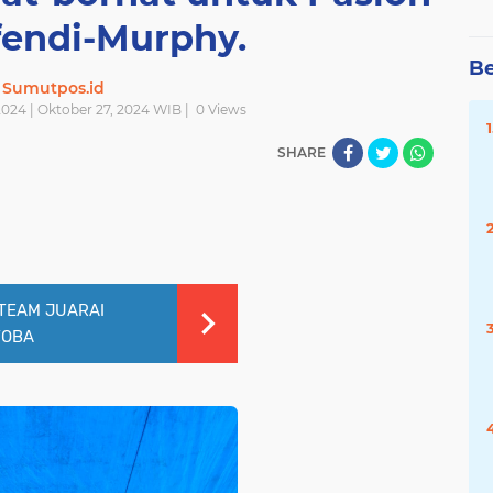
fendi-Murphy.
Be
Sumutpos.id
024 | Oktober 27, 2024 WIB |
0
Views
SHARE
 TEAM JUARAI
TOBA