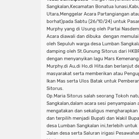
Sangkalan,Kecamatan Bonatua lunasi,Kab
Utara,Menggelar Acara Partangiangan ata
borhat)pada Sabtu (26/10/24) untuk Pasa
Murphy yang di Usung oleh Partai Nasdem
Acara diawali dan dibuka dengan memulai
oleh Sepuluh warga desa Lumban Sangkala
damping oleh St.Gunung Sitorus dari HKBP
dengan menyanyikan lagu Mars Kemenanga
Murphy.di Au,di Ho,di Hita.dan berlanjut
masyarakat serta memberikan atau Peng
Ikan Mas serta Ulos Batak untuk Pembera
Sitorus.
Op.Maria Sitorus salah seorang Tokoh na
Sangkalan,dalam acara sesi penyampaian 
mengatakan dan sekaligus mengharapkan 
dan terpilih menjadi Bupati dan Wakil Bu
desa Lumban Sangkalan ini,terlebih untuk
Jalan desa serta Saluran irigasi Pesawahan