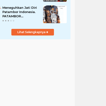
Perempuan Menangis
Saat Diciduk Bersama
Meneguhkan Jati Diri
Sabu
Patambor Indonesia.
PATAMBOR
INDONESIA Akan
Gelar RAKERNAS II Di
Jakarta.
Lihat Selengkapnya