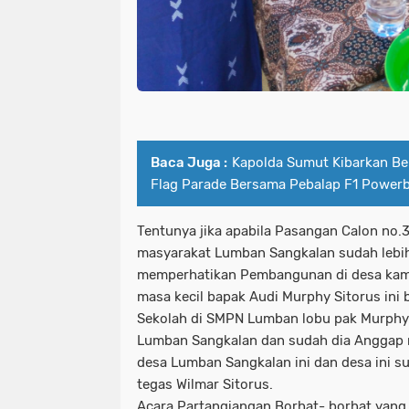
Baca Juga :
Kapolda Sumut Kibarkan Be
Flag Parade Bersama Pebalap F1 Power
Tentunya jika apabila Pasangan Calon no.
masyarakat Lumban Sangkalan sudah lebih
memperhatikan Pembangunan di desa kami
masa kecil bapak Audi Murphy Sitorus ini 
Sekolah di SMPN Lumban lobu pak Murphy
Lumban Sangkalan dan sudah dia Anggap n
desa Lumban Sangkalan ini dan desa ini su
tegas Wilmar Sitorus.
Acara Partangiangan Borhat- borhat yang 