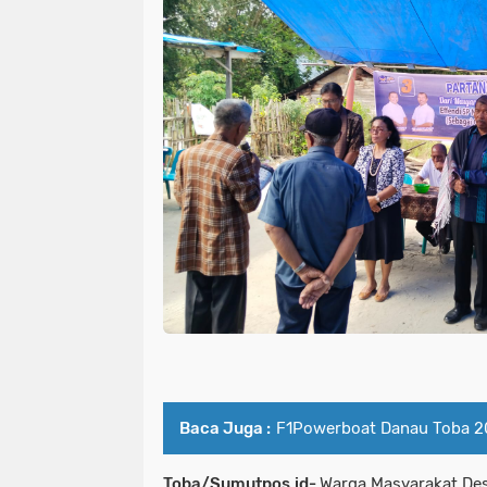
Baca Juga :
F1Powerboat Danau Toba 2
Toba/Sumutpos,id-
Warga Masyarakat De