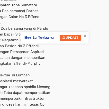
upaten Toba Sumatera
u Doa bersama( Borhat-
ngan Calon No.3 Effendi-
.
 Doa bersama yang di Pandu
×
n bapak Sitorus yang di
Berita Terbaru
UPDATE
 Nagatimbul,lalu di lanjutkan
n Paslon No.3 Effendi-
 dengan Pemaparan Aspirasi
upahan dengan memberikan
ngkatan Effendi-Murphy
tua-tua ni Lumban
aspirasi masyarakat
agar kedepan apabila Menang
pati Toba dapat memperhatikan
 memperbaiki infrastruktur
 di desa kami ini,tegas Op