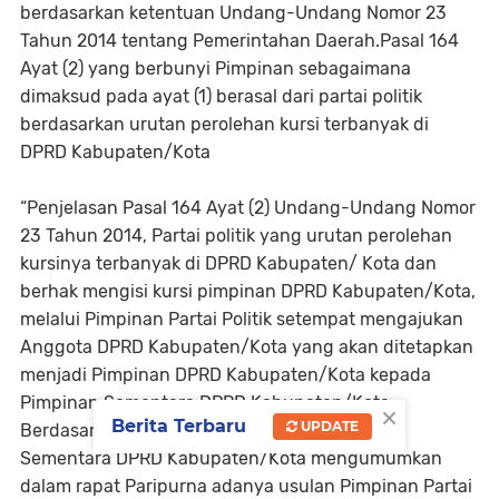
berdasarkan ketentuan Undang-Undang Nomor 23
Tahun 2014 tentang Pemerintahan Daerah.Pasal 164
Ayat (2) yang berbunyi Pimpinan sebagaimana
dimaksud pada ayat (1) berasal dari partai politik
berdasarkan urutan perolehan kursi terbanyak di
DPRD Kabupaten/Kota
“Penjelasan Pasal 164 Ayat (2) Undang-Undang Nomor
23 Tahun 2014, Partai politik yang urutan perolehan
kursinya terbanyak di DPRD Kabupaten/ Kota dan
berhak mengisi kursi pimpinan DPRD Kabupaten/Kota,
melalui Pimpinan Partai Politik setempat mengajukan
Anggota DPRD Kabupaten/Kota yang akan ditetapkan
menjadi Pimpinan DPRD Kabupaten/Kota kepada
Pimpinan Sementara DPRD Kabupaten/Kota
×
Berita Terbaru
UPDATE
Berdasarkan pengajuan tersebut, Pimpinan
Sementara DPRD Kabupaten/Kota mengumumkan
dalam rapat Paripurna adanya usulan Pimpinan Partai