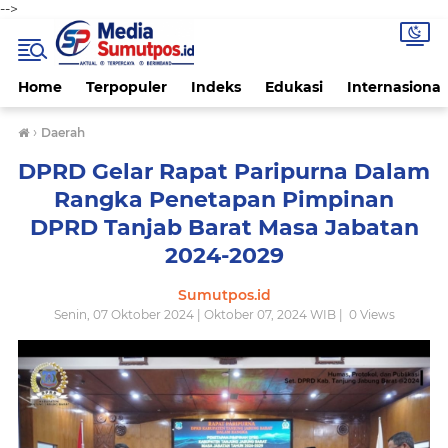
-->
Home
Terpopuler
Indeks
Edukasi
Internasional
›
Daerah
DPRD Gelar Rapat Paripurna Dalam
Rangka Penetapan Pimpinan
DPRD Tanjab Barat Masa Jabatan
2024-2029
Sumutpos.id
Senin, 07 Oktober 2024 | Oktober 07, 2024 WIB |
0
Views