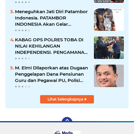
Perempuan Menangis Saat
Diciduk Bersama Sabu
Meneguhkan Jati Diri Patambor
Indonesia. PATAMBOR
INDONESIA Akan Gelar
RAKERNAS II Di Jakarta.
KABAG OPS POLRES TOBA DI
NILAI KEHILANGAN
INDEPENDENSI. PENGAMANAN
PENEMBOKAN TANAH DI
LAGUBOTI DAPAT SOROTAN.
M. Elmi Dilaporkan atas Dugaan
Penggelapan Dana Pensiunan
Guru dan Pegawai PU, Polisi
Pastikan Proses Hukum
Berjalan
Lihat Selengkapnya