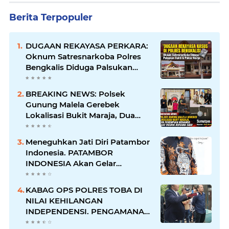
Berita Terpopuler
DUGAAN REKAYASA PERKARA:
Oknum Satresnarkoba Polres
Bengkalis Diduga Palsukan
Barang Bukti Hingga Paksa
Warga Hadir di TKP
BREAKING NEWS: Polsek
Gunung Malela Gerebek
Lokalisasi Bukit Maraja, Dua
Perempuan Menangis Saat
Diciduk Bersama Sabu
Meneguhkan Jati Diri Patambor
Indonesia. PATAMBOR
INDONESIA Akan Gelar
RAKERNAS II Di Jakarta.
KABAG OPS POLRES TOBA DI
NILAI KEHILANGAN
INDEPENDENSI. PENGAMANAN
PENEMBOKAN TANAH DI