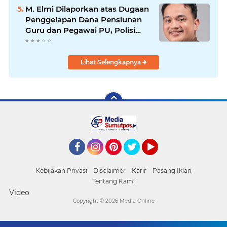
LAGUBOTI DAPAT SOROTAN.
M. Elmi Dilaporkan atas Dugaan
Penggelapan Dana Pensiunan
Guru dan Pegawai PU, Polisi
Pastikan Proses Hukum
Berjalan
Lihat Selengkapnya
Facebook
Instagram
Pinterest
Twitter
YouTube
Kebijakan Privasi
Disclaimer
Karir
Pasang Iklan
Tentang Kami
Video
Copyright ©
2026 Media Online