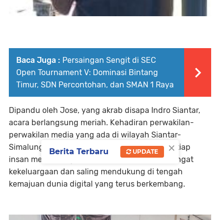
Baca Juga :
Persaingan Sengit di SEC
Open Tournament V: Dominasi Bintang
Timur, SDN Percontohan, dan SMAN 1 Raya
Dipandu oleh Jose, yang akrab disapa Indro Siantar,
acara berlangsung meriah. Kehadiran perwakilan-
perwakilan media yang ada di wilayah Siantar-
×
Simalungun menambah semarak suasana. Setiap
Berita Terbaru
UPDATE
insan media yang hadir menyatu dalam semangat
kekeluargaan dan saling mendukung di tengah
kemajuan dunia digital yang terus berkembang.