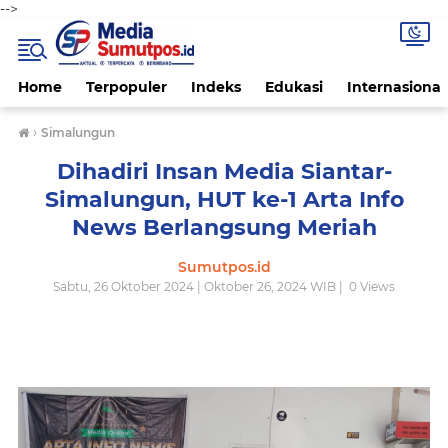
-->
Home
Terpopuler
Indeks
Edukasi
Internasional
›
Simalungun
Dihadiri Insan Media Siantar-
Simalungun, HUT ke-1 Arta Info
News Berlangsung Meriah
Sumutpos.id
Sabtu, 26 Oktober 2024 | Oktober 26, 2024 WIB |
0
Views