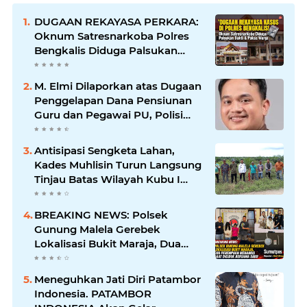
DUGAAN REKAYASA PERKARA:
Oknum Satresnarkoba Polres
Bengkalis Diduga Palsukan
Barang Bukti Hingga Paksa
Warga Hadir di TKP
M. Elmi Dilaporkan atas Dugaan
Penggelapan Dana Pensiunan
Guru dan Pegawai PU, Polisi
Pastikan Proses Hukum
Berjalan
Antisipasi Sengketa Lahan,
Kades Muhlisin Turun Langsung
Tinjau Batas Wilayah Kubu I
yang Diduga Diserobot PT Jatim
Jaya Perkasa
BREAKING NEWS: Polsek
Gunung Malela Gerebek
Lokalisasi Bukit Maraja, Dua
Perempuan Menangis Saat
Diciduk Bersama Sabu
Meneguhkan Jati Diri Patambor
Indonesia. PATAMBOR