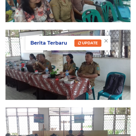
×
Berita Terbaru
UPDATE