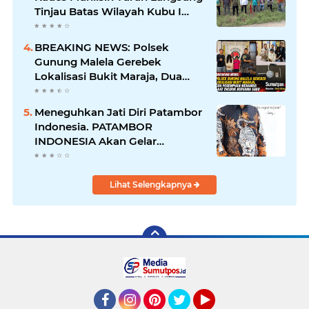
Tinjau Batas Wilayah Kubu I
yang Diduga Diserobot PT Jatim
Jaya Perkasa
BREAKING NEWS: Polsek
Gunung Malela Gerebek
Lokalisasi Bukit Maraja, Dua
Perempuan Menangis Saat
Diciduk Bersama Sabu
Meneguhkan Jati Diri Patambor
Indonesia. PATAMBOR
INDONESIA Akan Gelar
RAKERNAS II Di Jakarta.
Lihat Selengkapnya