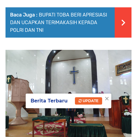
Baca Juga :
BUPATI TOBA BERI APRESIASI
DAN UCAPKAN TERIMAKASIH KEPADA
POLRI DAN TNI
×
Berita Terbaru
UPDATE