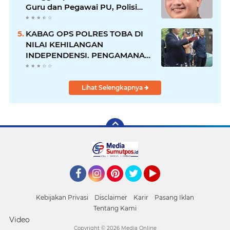
Guru dan Pegawai PU, Polisi
Pastikan Proses Hukum
Berjalan
KABAG OPS POLRES TOBA DI
NILAI KEHILANGAN
INDEPENDENSI. PENGAMANAN
PENEMBOKAN TANAH DI
LAGUBOTI DAPAT SOROTAN.
Lihat Selengkapnya
Facebook
Instagram
Pinterest
Twitter
YouTube
Kebijakan Privasi
Disclaimer
Karir
Pasang Iklan
Tentang Kami
Video
Copyright ©
2026 Media Online