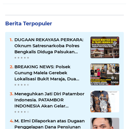
Berita Terpopuler
DUGAAN REKAYASA PERKARA:
Oknum Satresnarkoba Polres
Bengkalis Diduga Palsukan
Barang Bukti Hingga Paksa
Warga Hadir di TKP
BREAKING NEWS: Polsek
Gunung Malela Gerebek
Lokalisasi Bukit Maraja, Dua
Perempuan Menangis Saat
Diciduk Bersama Sabu
Meneguhkan Jati Diri Patambor
Indonesia. PATAMBOR
INDONESIA Akan Gelar
RAKERNAS II Di Jakarta.
M. Elmi Dilaporkan atas Dugaan
Penggelapan Dana Pensiunan