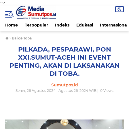
-->
Home
Terpopuler
Indeks
Edukasi
Internasional
›
Balige Toba
PILKADA, PESPARAWI, PON
XXI.SUMUT-ACEH INI EVENT
PENTING, AKAN DI LAKSANAKAN
DI TOBA.
Sumutpos.id
Senin, 26 Agustus 2024 | Agustus 26, 2024 WIB |
0
Views