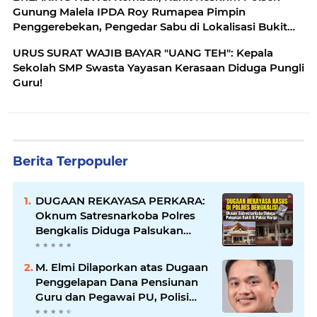
Gunung Malela IPDA Roy Rumapea Pimpin
Penggerebekan, Pengedar Sabu di Lokalisasi Bukit
Maraja
URUS SURAT WAJIB BAYAR "UANG TEH": Kepala
Sekolah SMP Swasta Yayasan Kerasaan Diduga Pungli
Guru!
Berita Terpopuler
DUGAAN REKAYASA PERKARA:
Oknum Satresnarkoba Polres
Bengkalis Diduga Palsukan
Barang Bukti Hingga Paksa
Warga Hadir di TKP
M. Elmi Dilaporkan atas Dugaan
Penggelapan Dana Pensiunan
Guru dan Pegawai PU, Polisi
Pastikan Proses Hukum