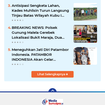
Berjalan
Antisipasi Sengketa Lahan,
Kades Muhlisin Turun Langsung
Tinjau Batas Wilayah Kubu I
yang Diduga Diserobot PT Jatim
Jaya Perkasa
BREAKING NEWS: Polsek
Gunung Malela Gerebek
Lokalisasi Bukit Maraja, Dua
Perempuan Menangis Saat
Diciduk Bersama Sabu
Meneguhkan Jati Diri Patambor
Indonesia. PATAMBOR
INDONESIA Akan Gelar
RAKERNAS II Di Jakarta.
Lihat Selengkapnya