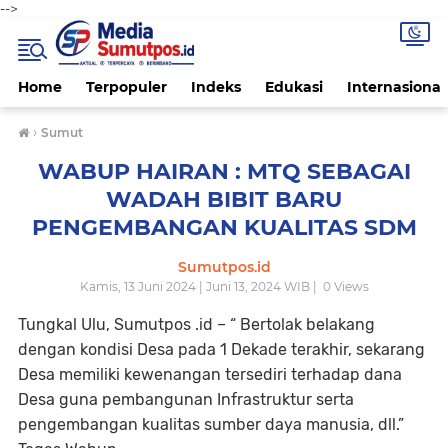
-->
Home
Terpopuler
Indeks
Edukasi
Internasional
›
Sumut
WABUP HAIRAN : MTQ SEBAGAI
WADAH BIBIT BARU
PENGEMBANGAN KUALITAS SDM
Sumutpos.id
Kamis, 13 Juni 2024 | Juni 13, 2024 WIB |
0
Views
Tungkal Ulu, Sumutpos .id – “ Bertolak belakang
dengan kondisi Desa pada 1 Dekade terakhir, sekarang
Desa memiliki kewenangan tersediri terhadap dana
Desa guna pembangunan Infrastruktur serta
pengembangan kualitas sumber daya manusia, dll.”