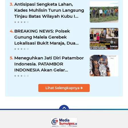
Berjalan
Antisipasi Sengketa Lahan,
Kades Muhlisin Turun Langsung
Tinjau Batas Wilayah Kubu I
yang Diduga Diserobot PT Jatim
Jaya Perkasa
BREAKING NEWS: Polsek
Gunung Malela Gerebek
Lokalisasi Bukit Maraja, Dua
Perempuan Menangis Saat
Diciduk Bersama Sabu
Meneguhkan Jati Diri Patambor
Indonesia. PATAMBOR
INDONESIA Akan Gelar
RAKERNAS II Di Jakarta.
Lihat Selengkapnya