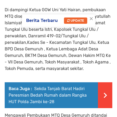
Di dampingi Ketua GOW Uni Yati Hairan, pembukaan
×
MTQ diselenggarakan di Halaman Masjid Himayatullah
Berita Terbaru
UPDATE
Islamiyah, Desa Gemuruh , juga dihadiri oleh Camat
Tungkal Ulu beserta Istri, Kapolsek Tungkal Ulu /
perwakilan, Danramil 419-02/Tungkal Ulu /
perwakilan,Kades Se - Kecamatan Tungkal Ulu, Ketua
BPD Desa Gemuruh , Ketua Lembaga Adat Desa
Gemuruh, BKTM Desa Gemuruh, Dewan Hakim MTQ Ke
- VII Desa Gemuruh, Tokoh Masyarakat , Tokoh Agama ,
Tokoh Pemuda, serta masyarakat sekitar.
Baca Juga :
Sekda Tanjab Barat Hadiri
Peresmian Bedah Rumah dalam Rangka
HUT Polda Jambi ke-28
Mengawali Pembukaan MTQ Desa Gemuruh ditandai