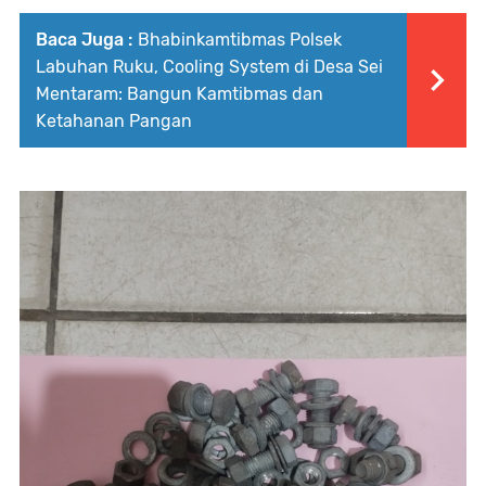
Baca Juga :
Bhabinkamtibmas Polsek
Labuhan Ruku, Cooling System di Desa Sei
Mentaram: Bangun Kamtibmas dan
Ketahanan Pangan