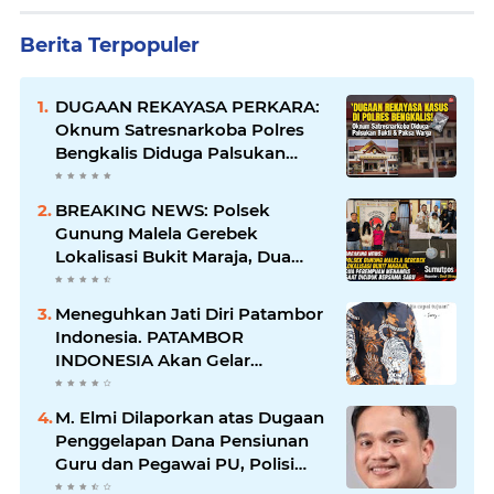
Berita Terpopuler
DUGAAN REKAYASA PERKARA:
Oknum Satresnarkoba Polres
Bengkalis Diduga Palsukan
Barang Bukti Hingga Paksa
Warga Hadir di TKP
BREAKING NEWS: Polsek
Gunung Malela Gerebek
Lokalisasi Bukit Maraja, Dua
Perempuan Menangis Saat
Diciduk Bersama Sabu
Meneguhkan Jati Diri Patambor
Indonesia. PATAMBOR
INDONESIA Akan Gelar
RAKERNAS II Di Jakarta.
M. Elmi Dilaporkan atas Dugaan
Penggelapan Dana Pensiunan
Guru dan Pegawai PU, Polisi
Pastikan Proses Hukum