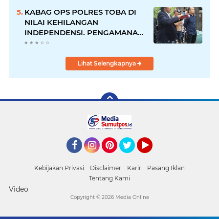
Berjalan
KABAG OPS POLRES TOBA DI
NILAI KEHILANGAN
INDEPENDENSI. PENGAMANAN
PENEMBOKAN TANAH DI
LAGUBOTI DAPAT SOROTAN.
Lihat Selengkapnya
Facebook
Instagram
Pinterest
Twitter
YouTube
Kebijakan Privasi
Disclaimer
Karir
Pasang Iklan
Tentang Kami
Video
Copyright ©
2026 Media Online