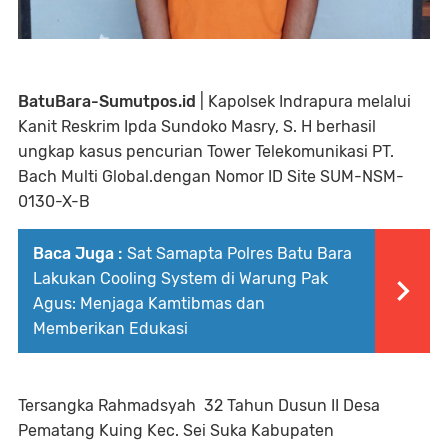
BatuBara-Sumutpos.id
| Kapolsek Indrapura melalui
Kanit Reskrim Ipda Sundoko Masry, S. H berhasil
ungkap kasus pencurian Tower Telekomunikasi PT.
Bach Multi Global.dengan Nomor ID Site SUM-NSM-
0130-X-B
Baca Juga :
Sat Samapta Polres Batu Bara
Lakukan Cooling System di Warung Pak
Agus: Menjaga Kamtibmas dan
Memberikan Edukasi
Tersangka Rahmadsyah 32 Tahun Dusun II Desa
Pematang Kuing Kec. Sei Suka Kabupaten