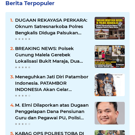
Berita Terpopuler
DUGAAN REKAYASA PERKARA:
Oknum Satresnarkoba Polres
Bengkalis Diduga Palsukan
Barang Bukti Hingga Paksa
Warga Hadir di TKP
BREAKING NEWS: Polsek
Gunung Malela Gerebek
Lokalisasi Bukit Maraja, Dua
Perempuan Menangis Saat
Diciduk Bersama Sabu
Meneguhkan Jati Diri Patambor
Indonesia. PATAMBOR
INDONESIA Akan Gelar
RAKERNAS II Di Jakarta.
M. Elmi Dilaporkan atas Dugaan
Penggelapan Dana Pensiunan
Guru dan Pegawai PU, Polisi
Pastikan Proses Hukum
Berjalan
KABAG OPS POLRES TOBA DI