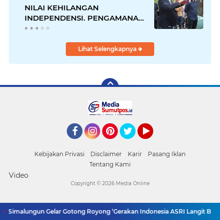
NILAI KEHILANGAN
INDEPENDENSI. PENGAMANAN
PENEMBOKAN TANAH DI
LAGUBOTI DAPAT SOROTAN.
Lihat Selengkapnya
Facebook
Instagram
Pinterest
Twitter
YouTube
Kebijakan Privasi
Disclaimer
Karir
Pasang Iklan
Tentang Kami
Video
Copyright ©
2026 Media Online
Simalungun Gelar Gotong Royong ‘Gerakan Indonesia ASRI Langit Biru’