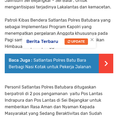
Jalinsum Sei Bejangkar - Sei Balai , Untuk
mengantisipasi terjadinya Lakalantas dan kemacetan.
Patroli Kibas Bendera Satlantas Polres Batubara yang
sebagai Implementasi Program Kapolri yang
menempatkan pergelaran Anggota khususnya pada
×
Pagi sampai dengan Sore hari, sambil memberikan
Berita Terbaru
UPDATE
Himbauan kepada pengguna Jalan.
Baca Juga :
Satlantas Polres Batu Bara
Berbagi Nasi Kotak untuk Pekerja Jalanan
Personil Satlantas Polres Batubara ditugaskan
berpatroli di 2 pos pengamanan yaitu Pos Lantas
Indrapura dan Pos Lantas di Sei Bejangkar untuk
memberikan Rasa Aman dan Nyaman Kepada
Masyarakat yang Sedang Beraktivitas dan Sudah