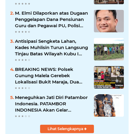
Barang Bukti Hingga Paksa
Warga Hadir di TKP
M. Elmi Dilaporkan atas Dugaan
Penggelapan Dana Pensiunan
Guru dan Pegawai PU, Polisi
Pastikan Proses Hukum
Berjalan
Antisipasi Sengketa Lahan,
Kades Muhlisin Turun Langsung
Tinjau Batas Wilayah Kubu I
yang Diduga Diserobot PT Jatim
Jaya Perkasa
BREAKING NEWS: Polsek
Gunung Malela Gerebek
Lokalisasi Bukit Maraja, Dua
Perempuan Menangis Saat
Diciduk Bersama Sabu
Meneguhkan Jati Diri Patambor
Indonesia. PATAMBOR
INDONESIA Akan Gelar
RAKERNAS II Di Jakarta.
Lihat Selengkapnya