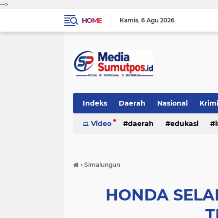
-->
HOME
Kamis
6 Agu 2026
Indeks
Daerah
Nasional
Krim
Video
daerah
edukasi
›
Simalungun
HONDA SELA
T