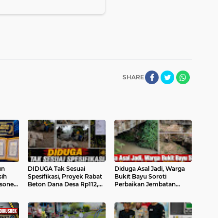
SHARE
un
DIDUGA Tak Sesuai
Diduga Asal Jadi, Warga
sih
Spesifikasi, Proyek Rabat
Bukit Bayu Soroti
sonel
Beton Dana Desa Rp112,6
Perbaikan Jembatan
Juta di Sahkuda Bayu
PTPN IV yang Hanya
ngsi
Disorot, Warga Minta
Gunakan Bak Bekas Lori
PANRB
Inspektorat Turun Periksa