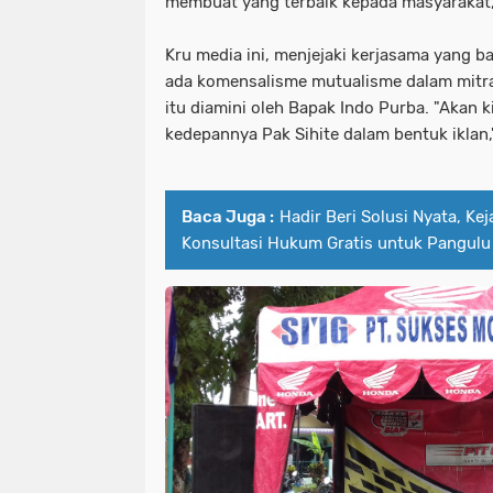
membuat yang terbaik kepada masyarakat,"
Kru media ini, menjejaki kerjasama yang 
ada komensalisme mutualisme dalam mitra
itu diamini oleh Bapak Indo Purba. "Akan k
kedepannya Pak Sihite dalam bentuk iklan,"
Baca Juga :
Hadir Beri Solusi Nyata, Ke
Konsultasi Hukum Gratis untuk Pangulu