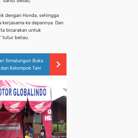
 sahut beliau.
baik dengan Honda, sehingga
 kerjasama ke depannya. Dan
ita bicarakan untuk
 tutur beliau.
jari Simalungun Buka
 dan Kelompok Tani