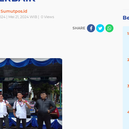
Sumutpos.id
2024 | Mei 21, 2024 WIB |
0
Views
Be
SHARE