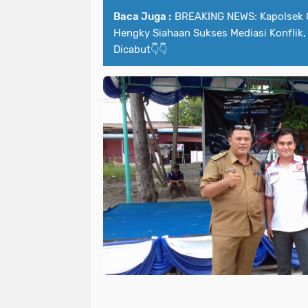
Baca Juga :
BREAKING NEWS: Kapolsek 
Hengky Siahaan Sukses Mediasi Konflik
Dicabut👇👇