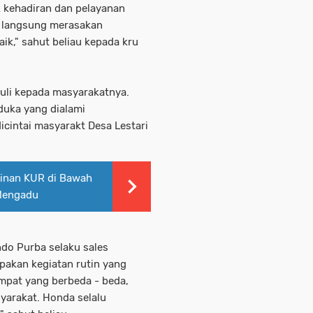
 kehadiran dan pelayanan
t langsung merasakan
ik," sahut beliau kepada kru
duli kepada masyarakatnya.
 duka yang dialami
cintai masyarakt Desa Lestari
minan KUR di Bawah
 Mengadu
ndo Purba selaku sales
pakan kegiatan rutin yang
mpat yang berbeda - beda,
yarakat. Honda selalu