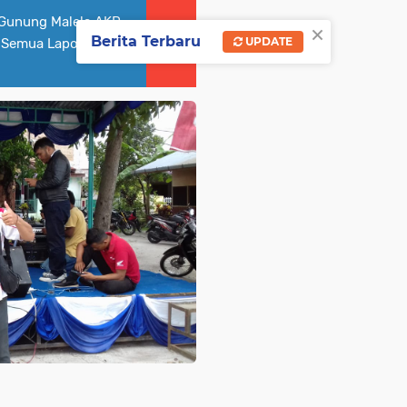
Gunung Malela AKP
×
Berita Terbaru
UPDATE
, Semua Laporan