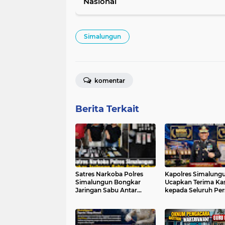
Nasional
Simalungun
komentar
Berita Terkait
Satres Narkoba Polres
Kapolres Simalung
Simalungun Bongkar
Ucapkan Terima Ka
Jaringan Sabu Antar
kepada Seluruh Per
Kabupaten, Tiga
Atas Raihan Dua
Tersangka Ditangkap
Penghargaan Berge
dengan Barang Bukti
dari Kementerian 
Puluhan Gram Sabu dan