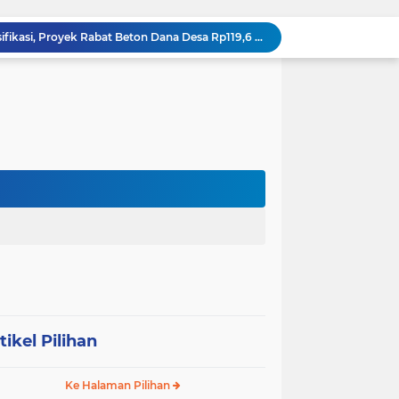
DIDUGA Tak Sesuai Spesifikasi, Proyek Rabat Beton Dana Desa Rp119,6 Juta di Sahkuda Bayu Disorot, Warga Minta Inspektorat Turun Periksa
GMKI Pematangsiantar–Simalungun siap Laksanakan Pengabdian Masyarakat "
Ralat berita, tanggal 29 juli 2026, DIDUGA Tak Sesuai Spesifikasi, Proyek Rabat Beton Dana Desa Rp119,6 Juta di Sahkuda Bayu Disorot, Warga Minta Inspektorat Turun Periksa
REKAMAN PEMERIKSAAN BUKTI: Oknum Satresnarkoba Polres Bengkalis Diduga Seret Warga Tak di TKP, Palsukan Barang Bukti & Waktu Penangkapan.
KABAG OPS POLRES TOBA DI NILAI KEHILANGAN INDEPENDENSI. PENGAMANAN PENEMBOKAN TANAH DI LAGUBOTI DAPAT SOROTAN.
BREAKING NEWS: Polsek Gunung Malela Gerebek Lokalisasi Bukit Maraja, Dua Perempuan Menangis Saat Diciduk Bersama Sabu
Meneguhkan Jati Diri Patambor Indonesia. PATAMBOR INDONESIA Akan Gelar RAKERNAS II Di Jakarta.
MEMBACA SUMATERA Balige Writers Festival 2026 Sukses Digelar. Tiga Hari Merawat Literasi, Budaya, dan Masa Depan Danau Toba
Dalam Rangka HUT RI ke-81 dan Hari Jadi ke-61 Tanjab Barat Bupati Tanjab Barat Secara Resmi Membukaan Lomba Domino
 Konsolidasi Gerindra Labuhanbatu
tikel Pilihan
Ke Halaman Pilihan