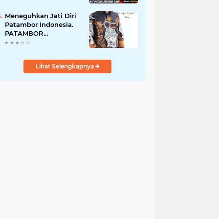
Perempuan Menangis
Saat Diciduk Bersama
Meneguhkan Jati Diri
Sabu
Patambor Indonesia.
PATAMBOR
INDONESIA Akan
Gelar RAKERNAS II Di
Jakarta.
Lihat Selengkapnya