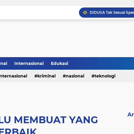
inal
Internasional
Edukasi
internasional
kriminal
nasional
teknologi
Sabam Rajaguguk Hadiri
Ar
LU MEMBUAT YANG
ERBAIK