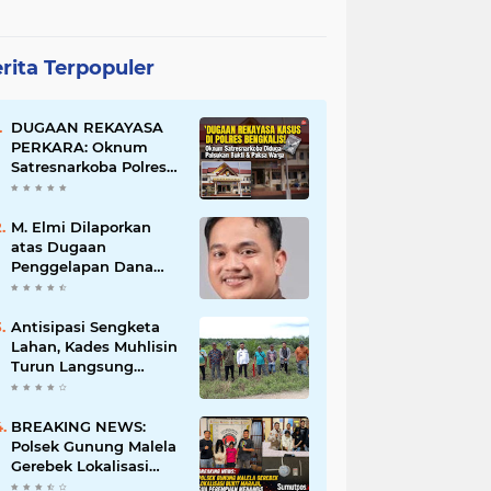
rita Terpopuler
DUGAAN REKAYASA
PERKARA: Oknum
Satresnarkoba Polres
Bengkalis Diduga
Palsukan Barang Bukti
Hingga Paksa Warga
M. Elmi Dilaporkan
Hadir di TKP
atas Dugaan
Penggelapan Dana
Pensiunan Guru dan
Pegawai PU, Polisi
Pastikan Proses
Antisipasi Sengketa
Hukum Berjalan
Lahan, Kades Muhlisin
Turun Langsung
Tinjau Batas Wilayah
Kubu I yang Diduga
Diserobot PT Jatim
BREAKING NEWS:
Jaya Perkasa
Polsek Gunung Malela
Gerebek Lokalisasi
Bukit Maraja, Dua